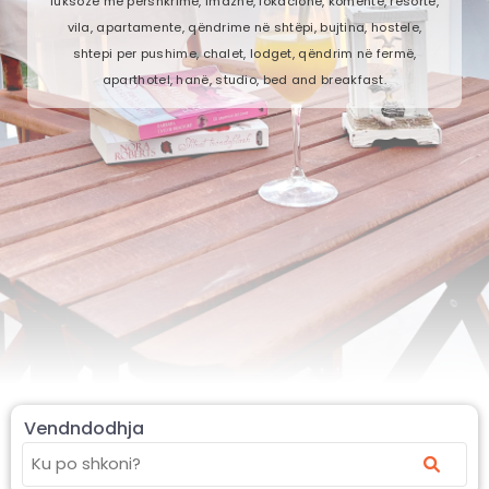
luksoze me përshkrime, imazhe, lokacione, komente, resorte,
vila, apartamente, qëndrime në shtëpi, bujtina, hostele,
shtepi per pushime, chalet, lodget, qëndrim në fermë,
aparthotel, hanë, studio, bed and breakfast.
Vendndodhja