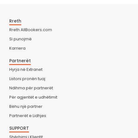
Rreth
Rreth AllBookers.com
Si punojmë
Karriera
Partnerët
Hyrja në Extranet
Listoni pronën tuaj
Ndihma për partnerët
Për agjentët e udhëtimit
Bëhu një partner
Partnerët e Lidhjes
SUPPORT
Shërbimi i Klientit