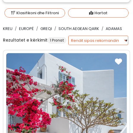
Klasifikoni dhe Filtroni
Hartat
KREU
EUROPË
GREQI
SOUTH AEGEAN QARK
ADAMAS
Rezultatet e kërkimit
1 Pronat