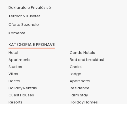
Deklarata e Privatësisë
Termat & Kushtet
Oferta Sezonale
Komente
KATEGORIA E PRONAVE
Hotel
Condo Hotels
Apartments
Bed and breakfast
Studios
Chalet
Villas
Lodge
Hostel
Apart hotel
Holiday Rentals
Residence
Guest Houses
Farm Stay
Resorts
Holiday Homes
Home stays
CampSite
Boutique Hotels
Holiday Park
Country Houses
Bungalow