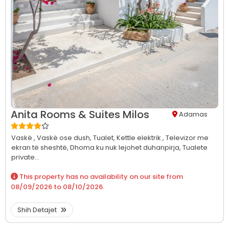
Anita Rooms & Suites Milos
Adamas
Vaskë ,
Vaskë ose dush,
Tualet,
Kettle elektrik ,
Televizor me
ekran të sheshtë,
Dhoma ku nuk lejohet duhanpirja,
Tualete
private...
This property has no availability on our site from
08/09/2026
to
08/10/2026
.
Shih Detajet