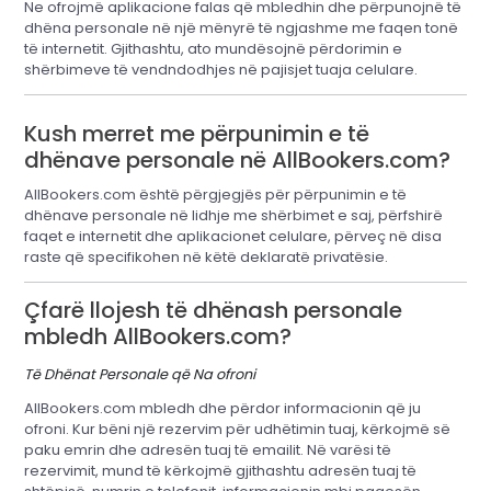
Ne ofrojmë aplikacione falas që mbledhin dhe përpunojnë të
dhëna personale në një mënyrë të ngjashme me faqen tonë
të internetit. Gjithashtu, ato mundësojnë përdorimin e
shërbimeve të vendndodhjes në pajisjet tuaja celulare.
Kush merret me përpunimin e të
dhënave personale në AllBookers.com?
AllBookers.com është përgjegjës për përpunimin e të
dhënave personale në lidhje me shërbimet e saj, përfshirë
faqet e internetit dhe aplikacionet celulare, përveç në disa
raste që specifikohen në këtë deklaratë privatësie.
Çfarë llojesh të dhënash personale
mbledh AllBookers.com?
Të Dhënat Personale që Na ofroni
AllBookers.com mbledh dhe përdor informacionin që ju
ofroni. Kur bëni një rezervim për udhëtimin tuaj, kërkojmë së
paku emrin dhe adresën tuaj të emailit. Në varësi të
rezervimit, mund të kërkojmë gjithashtu adresën tuaj të