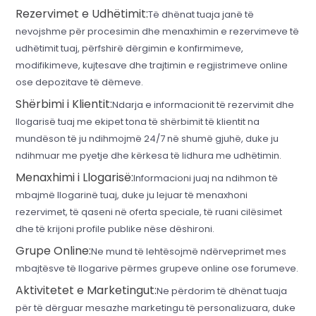
Rezervimet e Udhëtimit:
Të dhënat tuaja janë të
nevojshme për procesimin dhe menaxhimin e rezervimeve të
udhëtimit tuaj, përfshirë dërgimin e konfirmimeve,
modifikimeve, kujtesave dhe trajtimin e regjistrimeve online
ose depozitave të dëmeve.
Shërbimi i Klientit:
Ndarja e informacionit të rezervimit dhe
llogarisë tuaj me ekipet tona të shërbimit të klientit na
mundëson të ju ndihmojmë 24/7 në shumë gjuhë, duke ju
ndihmuar me pyetje dhe kërkesa të lidhura me udhëtimin.
Menaxhimi i Llogarisë:
Informacioni juaj na ndihmon të
mbajmë llogarinë tuaj, duke ju lejuar të menaxhoni
rezervimet, të qaseni në oferta speciale, të ruani cilësimet
dhe të krijoni profile publike nëse dëshironi.
Grupe Online:
Ne mund të lehtësojmë ndërveprimet mes
mbajtësve të llogarive përmes grupeve online ose forumeve.
Aktivitetet e Marketingut:
Ne përdorim të dhënat tuaja
për të dërguar mesazhe marketingu të personalizuara, duke