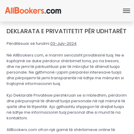
DEKLARATA E PRIVATITETIT PËR UDHTARËT
Përditësuar së fundmi
03-July-2024
Në AllBookers.com, e marrim seriozisht privatësinë tuaj. Ne e
kuptojmë se duke përdorur shërbimet tona, po na besoni,
dhe ne jemi të përkushtuar për të mbrojtur të dhënat tuaja
personale. Ne gjithmonë i japim përparësi interesave tuaja
dhe përpiqemi të jemi transparentë në lidhje me mënyrën si
trajtojmë informacionin tuaj.
Kjo Deklaratë Privatësie përshkruan se si mbledhim, përdorim
dhe përpunojmë të dhënat tuaja personale në një mënyrë të
qartë dhe të thjeshtë. Ajo gjithashtu shpjegon të drejtat tuaja
në lidhje me informacionin tuaj personal dhe si mund të na
kontaktoni.
AllBookers.com ofron një gamë të shërbimeve online të