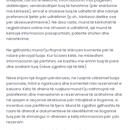
shtëpisë, numrin e telefonit, informacionin mbi pagesën,
datëlindjen, vendndodhjen tuaj të tanishme (për shërbime
me kërkesë), emrat e shokëve tuaj të udhëtimit dhe ndonjë
preferencë tjetër për udhëtimin (p.sh., kërkesa dietike ose
për aksesueshmërinë). Në disa raste, mund të kërkohet të
regjistroheni online me ofruesin e udhëtimit, që mund të
kërkojë informacion pasaportash, patentë shoferi dhe
nënshkrime.
Ne gjithashtu mund t'ju ftojmë të shkruani komente për të
ndarë përvojat tuaja. Kur ta bëni këtë, ne mbledhim
informacionin që përfshini, së bashku me emrin tuaj të parë
dhe avatarin tuaj (nëse zgjidhni një të tillë).
Nëse krijoni një llogari përdoruesi, ne ruajmë cilësimet tuaja
personale, fotot e ngarkuara dhe komentet mbi rezervimet e
kaluara. Këto të dhëna të ruajtura mund t'ju ndihmojnë në
planifikimin dhe menaxhimin e rezervimeve të ardhshme dhe
në qasjen e veçorive ekskluzive për mbajtësit e llogarive, si
incentiva ose përfitime të tjera. Mund të zgjidhni gjithashtu të
ruani të dhënat e dokumenteve të identifikimit në llogarinë
tuaj për të shmangur ri-dhënien e këtij informacioni për çdo
rezervim.