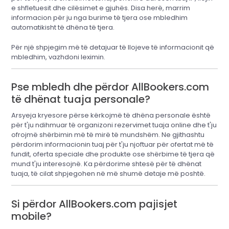
e shfletuesit dhe cilësimet e gjuhës. Disa herë, marrim
informacion për ju nga burime të tjera ose mbledhim
automatikisht të dhëna të tjera.
Për një shpjegim më të detajuar të llojeve të informacionit që
mbledhim, vazhdoni leximin.
Pse mbledh dhe përdor AllBookers.com
të dhënat tuaja personale?
Arsyeja kryesore përse kërkojmë të dhëna personale është
për t'ju ndihmuar të organizoni rezervimet tuaja online dhe t'ju
ofrojmë shërbimin më të mirë të mundshëm. Ne gjithashtu
përdorim informacionin tuaj për t'ju njoftuar për ofertat më të
fundit, oferta speciale dhe produkte ose shërbime të tjera që
mund t'ju interesojnë. Ka përdorime shtesë për të dhënat
tuaja, të cilat shpjegohen në më shumë detaje më poshtë.
Si përdor AllBookers.com pajisjet
mobile?