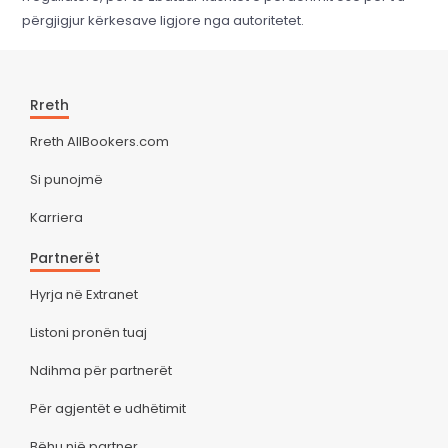
përgjigjur kërkesave ligjore nga autoritetet.
Rreth
Rreth AllBookers.com
Si punojmë
Karriera
Partnerët
Hyrja në Extranet
Listoni pronën tuaj
Ndihma për partnerët
Për agjentët e udhëtimit
Bëhu një partner