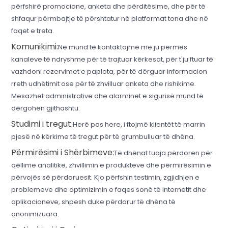
përfshirë promocione, anketa dhe përditësime, dhe për të
shfaqur përmbajtje të përshtatur në platformat tona dhe në
faqet e treta.
Komunikimi:
Ne mund të kontaktojmë me ju përmes
kanaleve të ndryshme për të trajtuar kërkesat, për t'ju ftuar të
vazhdoni rezervimet e paplota, për të dërguar informacion
rreth udhëtimit ose për të zhvilluar anketa dhe rishikime.
Mesazhet administrative dhe alarminet e sigurisë mund të
dërgohen gjithashtu.
Studimi i tregut:
Herë pas here, i ftojmë klientët të marrin
pjesë në kërkime të tregut për të grumbulluar të dhëna.
Përmirësimi i Shërbimeve:
Të dhënat tuaja përdoren për
qëllime analitike, zhvillimin e produkteve dhe përmirësimin e
përvojës së përdoruesit. Kjo përfshin testimin, zgjidhjen e
problemeve dhe optimizimin e faqes sonë të internetit dhe
aplikacioneve, shpesh duke përdorur të dhëna të
anonimizuara.