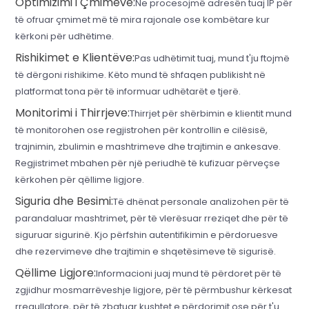
Optimizimi i Çmimeve:
Ne procesojmë adresën tuaj IP për
të ofruar çmimet më të mira rajonale ose kombëtare kur
kërkoni për udhëtime.
Rishikimet e Klientëve:
Pas udhëtimit tuaj, mund t'ju ftojmë
të dërgoni rishikime. Këto mund të shfaqen publikisht në
platformat tona për të informuar udhëtarët e tjerë.
Monitorimi i Thirrjeve:
Thirrjet për shërbimin e klientit mund
të monitorohen ose regjistrohen për kontrollin e cilësisë,
trajnimin, zbulimin e mashtrimeve dhe trajtimin e ankesave.
Regjistrimet mbahen për një periudhë të kufizuar përveçse
kërkohen për qëllime ligjore.
Siguria dhe Besimi:
Të dhënat personale analizohen për të
parandaluar mashtrimet, për të vlerësuar rreziqet dhe për të
siguruar sigurinë. Kjo përfshin autentifikimin e përdoruesve
dhe rezervimeve dhe trajtimin e shqetësimeve të sigurisë.
Qëllime Ligjore:
Informacioni juaj mund të përdoret për të
zgjidhur mosmarrëveshje ligjore, për të përmbushur kërkesat
rregullatore, për të zbatuar kushtet e përdorimit ose për t'u