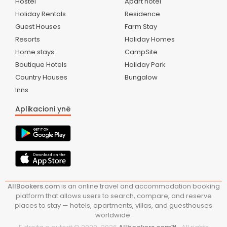
Hostel
Apart hotel
Holiday Rentals
Residence
Guest Houses
Farm Stay
Resorts
Holiday Homes
Home stays
CampSite
Boutique Hotels
Holiday Park
Country Houses
Bungalow
Inns
Aplikacioni ynë
AllBookers.com
is an online travel and accommodation booking
platform that allows users to search, compare, and reserve
places to stay — hotels, apartments, villas, and guesthouses
worldwide.