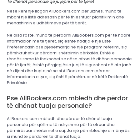
Të dhënat personale që ju jepni për të tjerët
Nëse keni një llogari AllBookers.com për Biznes, mund të
mbani një listë adresash për të thjeshtuar planifikimin dhe
menaxhimin e udhëtimeve për të tjerët.
Në disa raste, mund të përdorni AllBookers.com për të ndarë
informacion me të tjerët, siç është ndarja e një Liste
Preferencash ose pjesëmarrja në një program referimi, siç
përshkruhet kur përdorni shërbimin përkatës. Është e
rëndësishme të theksohet se nëse ofroni të dhëna personale
për të tjerët, është përgjegjësia juaj të siguroheni që ata janë
në dijeni dhe kuptojnë se si AllBookers.com përdor
informacionin e tyre, siç është përshkruar në këtë Deklaratë
Privatësie.
Pse AllBookers.com mbledh dhe përdor
të dhënat tuaja personale?
AllBookers.com mbledh dhe përdor të dhënat tuaja
personale për qëllime të ndryshme për të ofruar dhe
përmirësuar shërbimet e saj. Ja një përmbledhje e mënyrës
si mund të përdoren të dhënat tuaja: