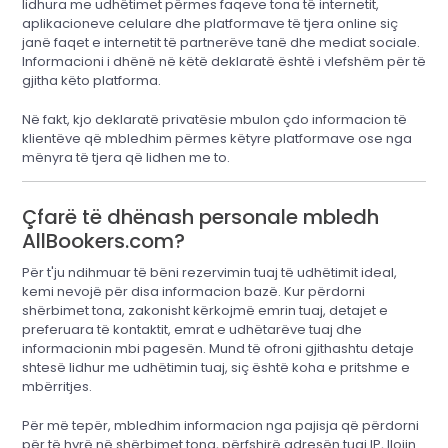
lidhura me udhëtimet përmes faqeve tona të internetit,
aplikacioneve celulare dhe platformave të tjera online siç
janë faqet e internetit të partnerëve tanë dhe mediat sociale.
Informacioni i dhënë në këtë deklaratë është i vlefshëm për të
gjitha këto platforma.
Në fakt, kjo deklaratë privatësie mbulon çdo informacion të
klientëve që mbledhim përmes këtyre platformave ose nga
mënyra të tjera që lidhen me to.
Çfarë të dhënash personale mbledh
AllBookers.com?
Për t'ju ndihmuar të bëni rezervimin tuaj të udhëtimit ideal,
kemi nevojë për disa informacion bazë. Kur përdorni
shërbimet tona, zakonisht kërkojmë emrin tuaj, detajet e
preferuara të kontaktit, emrat e udhëtarëve tuaj dhe
informacionin mbi pagesën. Mund të ofroni gjithashtu detaje
shtesë lidhur me udhëtimin tuaj, siç është koha e pritshme e
mbërritjes.
Për më tepër, mbledhim informacion nga pajisja që përdorni
për të hyrë në shërbimet tona, përfshirë adresën tuaj IP, llojin