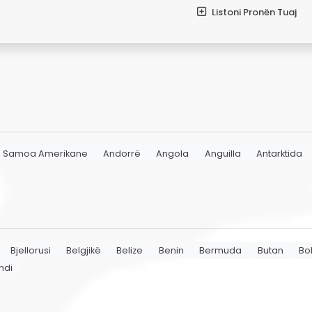
Listoni Pronën Tuaj
Samoa Amerikane
Andorrë
Angola
Anguilla
Antarktida
Bjellorusi
Belgjikë
Belize
Benin
Bermuda
Butan
Bol
ndi