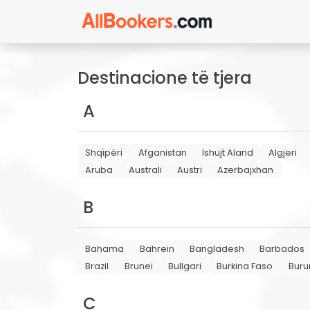
Destinacione të tjera
A
Shqipëri
Afganistan
Ishujt Aland
Algjeri
Aruba
Australi
Austri
Azerbajxhan
B
Bahama
Bahrein
Bangladesh
Barbados
Brazil
Brunei
Bullgari
Burkina Faso
Buru
C