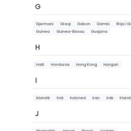
G
Gjermani
Greqi
Gabon
Gambi
Rripi i 
Guinea
Guinea-Bissau
Guajana
H
Haiti
Honduras
Hong Kong
Hungari
I
Islandë
Indi
Indonezi
Iran
Irak
Irlan
J
Xhamajkë
Japoni
Xhersi
Jordani