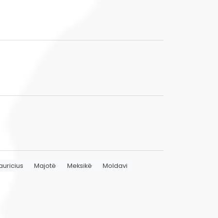
uricius
Majotë
Meksikë
Moldavi