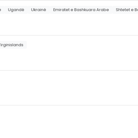
ë
Ugandë
Ukrainë
Emiratet e Bashkuara Arabe
Shtetet e 
irginislands