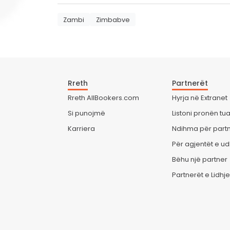
Zambi
Zimbabve
Rreth
Partnerët
Rreth AllBookers.com
Hyrja në Extranet
Si punojmë
Listoni pronën tua
Karriera
Ndihma për part
Për agjentët e ud
Bëhu një partner
Partnerët e Lidhj