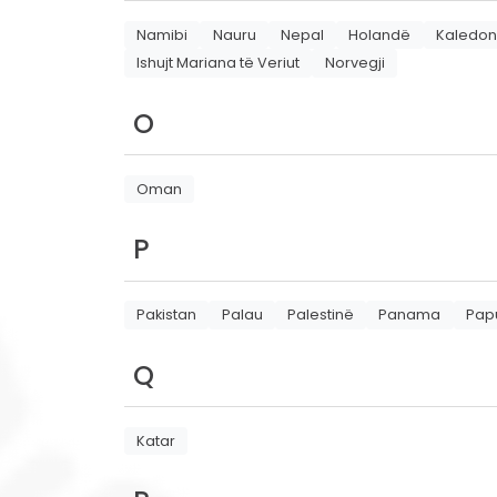
Namibi
Nauru
Nepal
Holandë
Kaledon
Ishujt Mariana të Veriut
Norvegji
O
Oman
P
Pakistan
Palau
Palestinë
Panama
Pap
Q
Katar