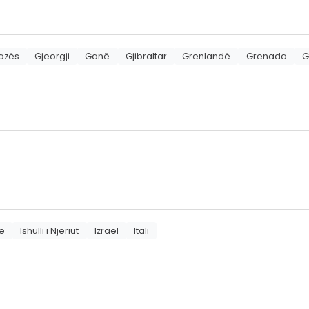
Gazës
Gjeorgji
Ganë
Gjibraltar
Grenlandë
Grenada
G
dë
Ishulli i Njeriut
Izrael
Itali