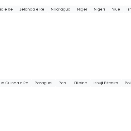
ia e Re
Zelanda e Re
Nikaragua
Niger
Nigeri
Niue
Is
ua Guinea e Re
Paraguai
Peru
Filipine
Ishujt Pitcairn
Pol