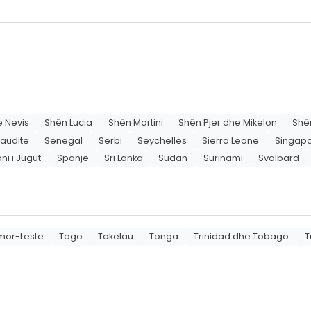
e Nevis
Shën Lucia
Shën Martini
Shën Pjer dhe Mikelon
Shë
Saudite
Senegal
Serbi
Seychelles
Sierra Leone
Singap
ni i Jugut
Spanjë
Sri Lanka
Sudan
Surinami
Svalbard
mor-Leste
Togo
Tokelau
Tonga
Trinidad dhe Tobago
T