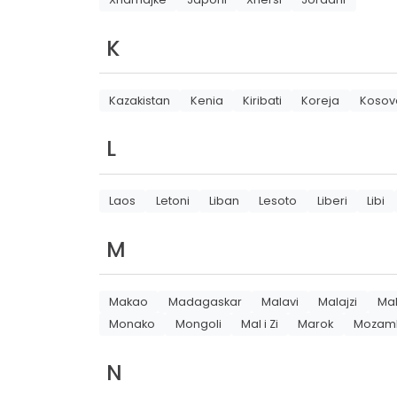
K
Kazakistan
Kenia
Kiribati
Koreja
Kosov
L
Laos
Letoni
Liban
Lesoto
Liberi
Libi
M
Makao
Madagaskar
Malavi
Malajzi
Mal
Monako
Mongoli
Mal i Zi
Marok
Mozam
N