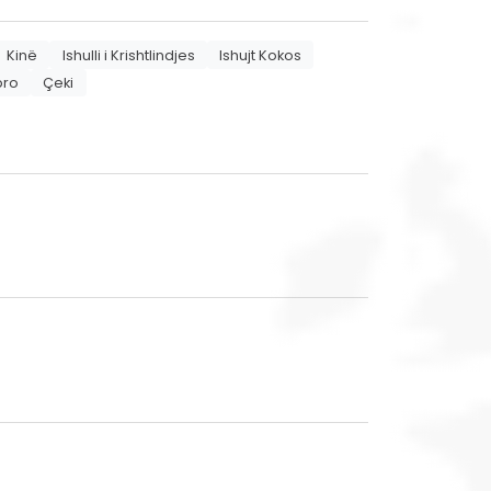
Kinë
Ishulli i Krishtlindjes
Ishujt Kokos
pro
Çeki