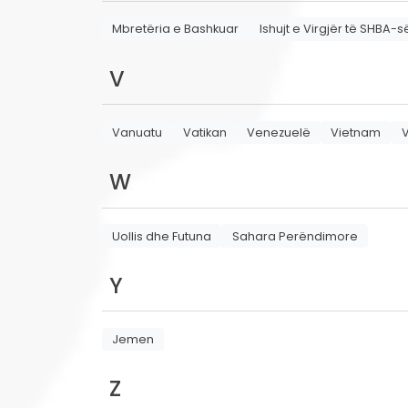
Mbretëria e Bashkuar
Ishujt e Virgjër të SHBA-s
V
Vanuatu
Vatikan
Venezuelë
Vietnam
V
W
Uollis dhe Futuna
Sahara Perëndimore
Y
Jemen
Z