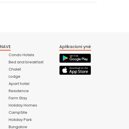
ONAVE
Aplikacioni ynë
Condo Hotels
Bed and breakfast
Chalet
Lodge
Apart hotel
Residence
Farm Stay
Holiday Homes
CampSite
Holiday Park
Bungalow