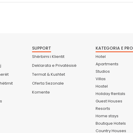
SUPPORT
KATEGORIA E PR
Shërbimi i Klientit
Hotel
Apartments
j
Deklarata e Privatësisë
Studios
nerët
Termat & Kushtet
Villas
hëtimit
Oferta Sezonale
Hostel
Komente
Holiday Rentals
es
Guest Houses
Resorts
Home stays
Boutique Hotels
Country Houses