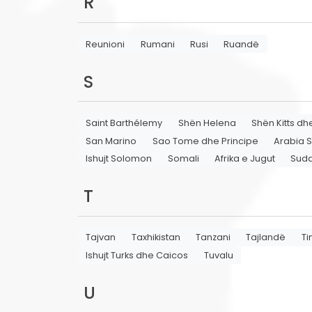
R
Reunioni
Rumani
Rusi
Ruandë
S
Saint Barthélemy
Shën Helena
Shën Kitts dh
San Marino
Sao Tome dhe Principe
Arabia 
Ishujt Solomon
Somali
Afrika e Jugut
Suda
T
Tajvan
Taxhikistan
Tanzani
Tajlandë
Ti
Ishujt Turks dhe Caicos
Tuvalu
U