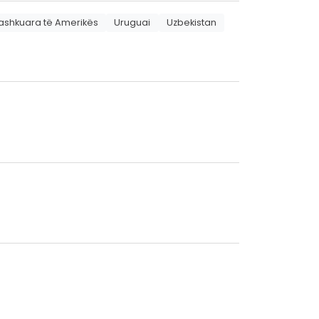
Bashkuara të Amerikës
Uruguai
Uzbekistan