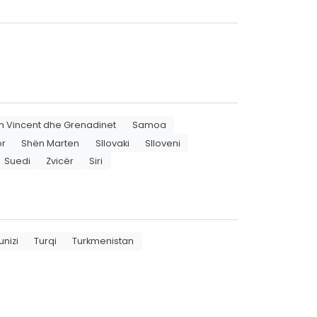
n Vincent dhe Grenadinet
Samoa
or
Shën Marten
Sllovaki
Slloveni
Suedi
Zvicër
Siri
unizi
Turqi
Turkmenistan