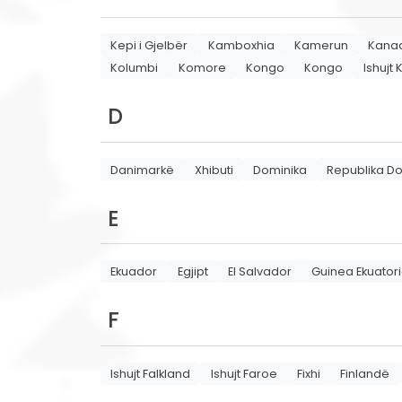
Kepi i Gjelbër
Kamboxhia
Kamerun
Kana
Kolumbi
Komore
Kongo
Kongo
Ishujt 
D
Danimarkë
Xhibuti
Dominika
Republika D
E
Ekuador
Egjipt
El Salvador
Guinea Ekuator
F
Ishujt Falkland
Ishujt Faroe
Fixhi
Finlandë