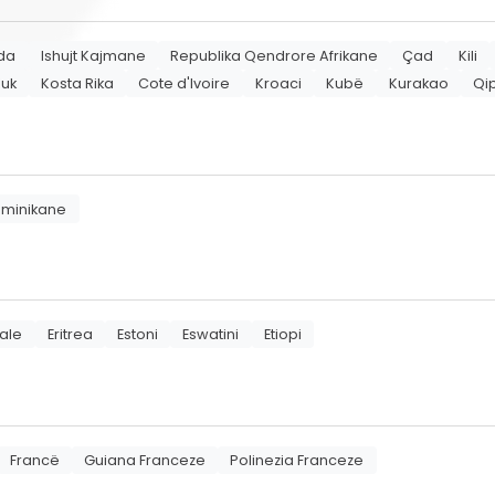
da
Ishujt Kajmane
Republika Qendrore Afrikane
Çad
Kili
Kuk
Kosta Rika
Cote d'Ivoire
Kroaci
Kubë
Kurakao
Qi
ominikane
iale
Eritrea
Estoni
Eswatini
Etiopi
Francë
Guiana Franceze
Polinezia Franceze