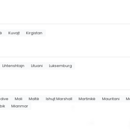
ë
Kuvajt
Kirgistan
Lihtenshtajn
Lituani
Luksemburg
dive
Mali
Maltë
Ishujt Marshall
Martinikë
Mauritani
Ma
bik
Mianmar