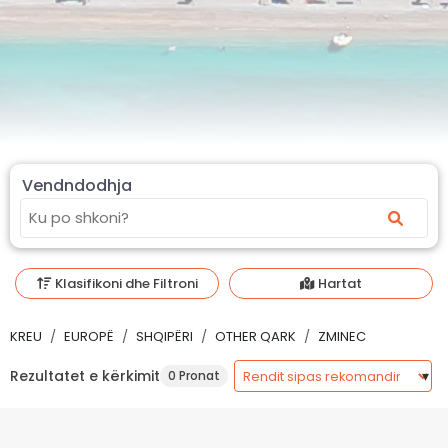
Vendndodhja
Klasifikoni dhe Filtroni
Hartat
KREU
EUROPË
SHQIPËRI
OTHER QARK
ZMINEC
Rezultatet e kërkimit
0 Pronat