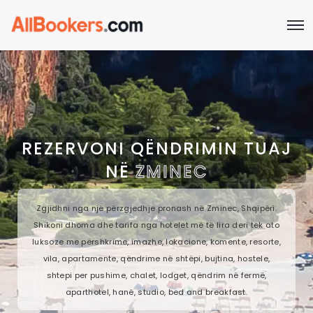
REZERVONI QËNDRIMIN TUAJ
NË
ZMINEC
Zgjidhni nga një përzgjedhje pronash në Zminec, Shqipëri.
Shikoni dhoma dhe tarifa nga hotelet më të lira deri tek ato
luksoze me përshkrime, imazhe, lokacione, komente, resorte,
vila, apartamente, qëndrime në shtëpi, bujtina, hostele,
shtepi per pushime, chalet, lodget, qëndrim në fermë,
aparthotel, hanë, studio, bed and breakfast.