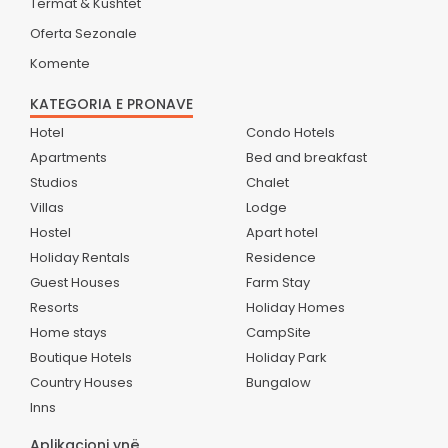
Termat & Kushtet
Oferta Sezonale
Komente
KATEGORIA E PRONAVE
Hotel
Condo Hotels
Apartments
Bed and breakfast
Studios
Chalet
Villas
Lodge
Hostel
Apart hotel
Holiday Rentals
Residence
Guest Houses
Farm Stay
Resorts
Holiday Homes
Home stays
CampSite
Boutique Hotels
Holiday Park
Country Houses
Bungalow
Inns
Aplikacioni ynë