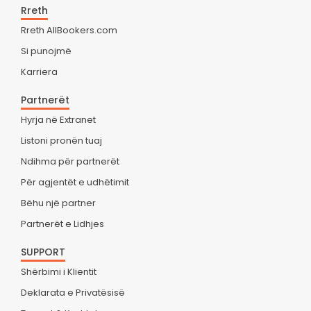
Rreth
Rreth AllBookers.com
Si punojmë
Karriera
Partnerët
Hyrja në Extranet
Listoni pronën tuaj
Ndihma për partnerët
Për agjentët e udhëtimit
Bëhu një partner
Partnerët e Lidhjes
SUPPORT
Shërbimi i Klientit
Deklarata e Privatësisë