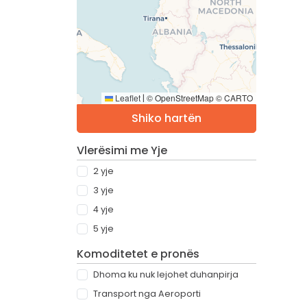
Leaflet
© OpenStreetMap © CARTO
|
Shiko hartën
Vlerësimi me Yje
2 yje
3 yje
4 yje
5 yje
Komoditetet e pronës
Dhoma ku nuk lejohet duhanpirja
Transport nga Aeroporti