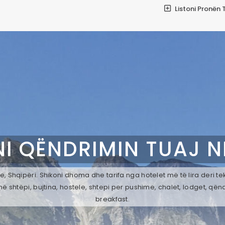
Listoni Pronën 
I QËNDRIMIN TUAJ 
, Shqipëri. Shikoni dhoma dhe tarifa nga hotelet më të lira deri t
ë shtëpi, bujtina, hostele, shtepi per pushime, chalet, lodget, qën
breakfast.