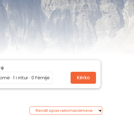
rë
omë · 1 i rritur · 0 Fëmijë
Kërko