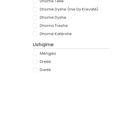
Dhomë Teke
Dhomë Dyshe (me Dy Krevatë)
Dhomë Dyshe
Dhoma Treshe
Dhomë Katërshe
Ushqime
Mëngjes
Drekë
Darkë
All-inclusive
Rreth
Partnerët