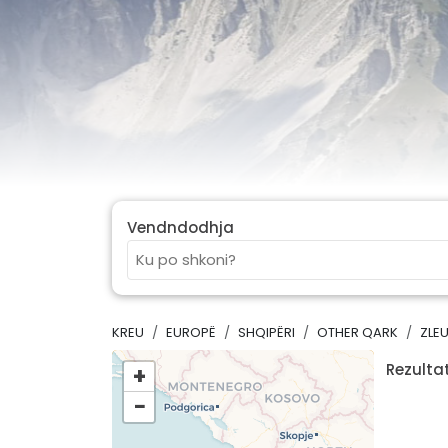
Vendndodhja
KREU
EUROPË
SHQIPËRI
OTHER QARK
ZLE
Rezultat
+
−