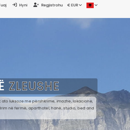
Tuaj
Hyni
Regjistrohu
€ EUR
NË
ZLEUSHE
ek ato luksoze me përshkrime, imazhe, lokacione,
drim në fermë, aparthotel, hanë, studio, bed and