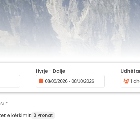
Hyrje - Dalje
Udhëta
1 dh
USHE
et e kërkimit
0 Pronat