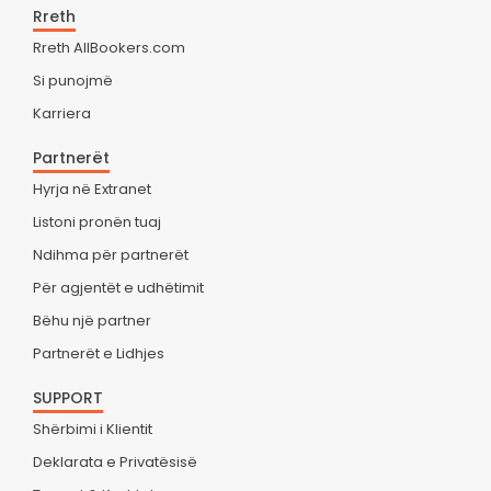
Rreth
Rreth AllBookers.com
Si punojmë
Karriera
Partnerët
Hyrja në Extranet
Listoni pronën tuaj
Ndihma për partnerët
Për agjentët e udhëtimit
Bëhu një partner
Partnerët e Lidhjes
SUPPORT
Shërbimi i Klientit
Deklarata e Privatësisë