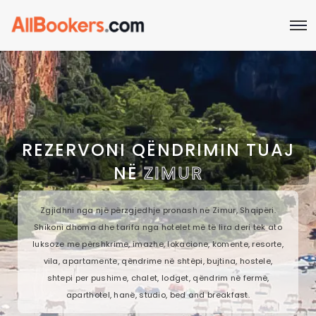
REZERVONI QËNDRIMIN TUAJ
NË
ZIMUR
Zgjidhni nga një përzgjedhje pronash në Zimur, Shqipëri.
Shikoni dhoma dhe tarifa nga hotelet më të lira deri tek ato
luksoze me përshkrime, imazhe, lokacione, komente, resorte,
vila, apartamente, qëndrime në shtëpi, bujtina, hostele,
shtepi per pushime, chalet, lodget, qëndrim në fermë,
aparthotel, hanë, studio, bed and breakfast.