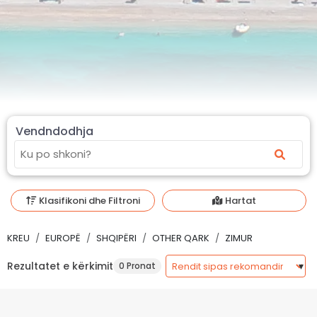
Vendndodhja
Klasifikoni dhe Filtroni
Hartat
KREU
EUROPË
SHQIPËRI
OTHER QARK
ZIMUR
Rezultatet e kërkimit
0 Pronat