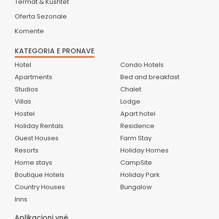
Termat & Kushtet
Oferta Sezonale
Komente
KATEGORIA E PRONAVE
Hotel
Condo Hotels
Apartments
Bed and breakfast
Studios
Chalet
Villas
Lodge
Hostel
Apart hotel
Holiday Rentals
Residence
Guest Houses
Farm Stay
Resorts
Holiday Homes
Home stays
CampSite
Boutique Hotels
Holiday Park
Country Houses
Bungalow
Inns
Aplikacioni ynë