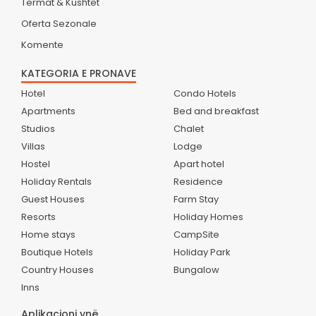
Termat & Kushtet
Oferta Sezonale
Komente
KATEGORIA E PRONAVE
Hotel
Condo Hotels
Apartments
Bed and breakfast
Studios
Chalet
Villas
Lodge
Hostel
Apart hotel
Holiday Rentals
Residence
Guest Houses
Farm Stay
Resorts
Holiday Homes
Home stays
CampSite
Boutique Hotels
Holiday Park
Country Houses
Bungalow
Inns
Aplikacioni ynë