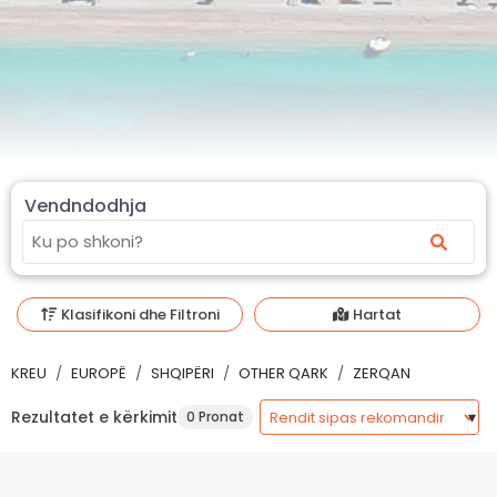
Vendndodhja
Klasifikoni dhe Filtroni
Hartat
KREU
EUROPË
SHQIPËRI
OTHER QARK
ZERQAN
Rezultatet e kërkimit
0 Pronat