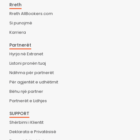
Rreth
Rreth AllBookers.com
Si punojmë
Karriera
Partnerët
Hyrja në Extranet
Listoni pronën tuaj
Ndihma për partnerët
Për agjentët e udhëtimit
Bëhu një partner
Partnerët e Lidhjes
SUPPORT
Shërbimi i Klientit
Deklarata e Privatësisë