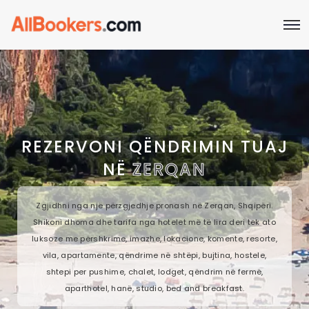
REZERVONI QËNDRIMIN TUAJ
NË
ZERQAN
Zgjidhni nga një përzgjedhje pronash në Zerqan, Shqipëri.
Shikoni dhoma dhe tarifa nga hotelet më të lira deri tek ato
luksoze me përshkrime, imazhe, lokacione, komente, resorte,
vila, apartamente, qëndrime në shtëpi, bujtina, hostele,
shtepi per pushime, chalet, lodget, qëndrim në fermë,
aparthotel, hanë, studio, bed and breakfast.