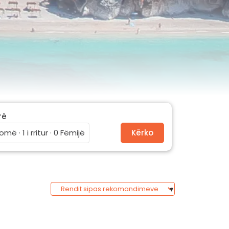
rë
omë · 1 i rritur · 0 Fëmijë
Kërko