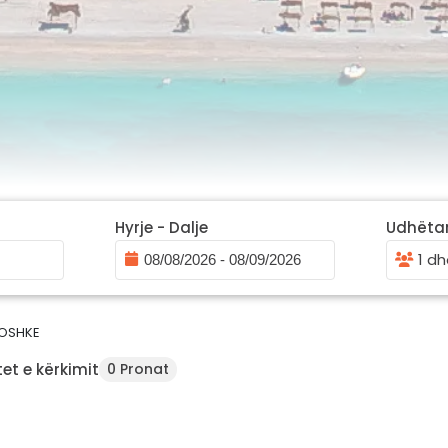
Hyrje - Dalje
Udhëta
1 dh
OSHKE
et e kërkimit
0 Pronat