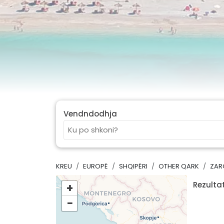
Vendndodhja
KREU
EUROPË
SHQIPËRI
OTHER QARK
ZAR
Rezultat
+
−