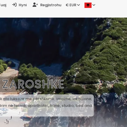
Tuaj
Hyni
Regjistrohu
€ EUR
Ë
ZAROSHKE
ek ato luksoze me përshkrime, imazhe, lokacione,
drim në fermë, aparthotel, hanë, studio, bed and