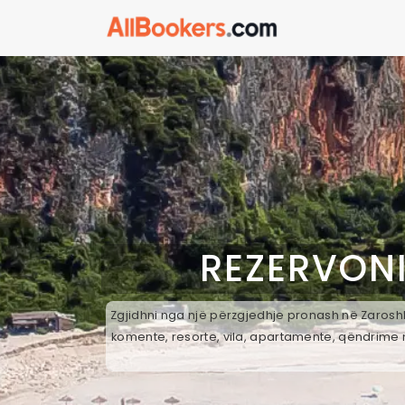
REZERVON
Zgjidhni nga një përzgjedhje pronash në Zaroshke
komente, resorte, vila, apartamente, qëndrime n