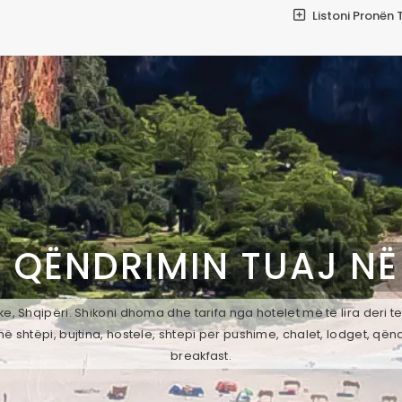
Listoni Pronën 
I QËNDRIMIN TUAJ N
, Shqipëri. Shikoni dhoma dhe tarifa nga hotelet më të lira deri t
ë shtëpi, bujtina, hostele, shtepi per pushime, chalet, lodget, qën
breakfast.