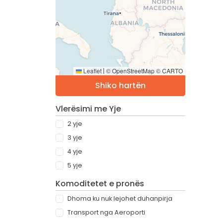
Leaflet
© OpenStreetMap © CARTO
|
Shiko hartën
Vlerësimi me Yje
2 yje
3 yje
4 yje
5 yje
Komoditetet e pronës
Dhoma ku nuk lejohet duhanpirja
Transport nga Aeroporti