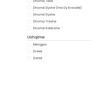
Dhomë Teke
Dhomë Dyshe (me Dy Krevatë)
Dhomë Dyshe
Dhoma Treshe
Dhomë Katërshe
Ushqime
Mëngjes
Drekë
Darkë
All-inclusive
Rreth
Partnerët