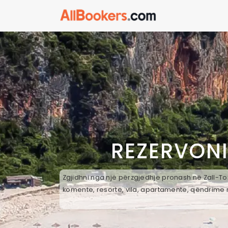
REZERVONI
Zgjidhni nga një përzgjedhje pronash në Zall-Tor
komente, resorte, vila, apartamente, qëndrime n