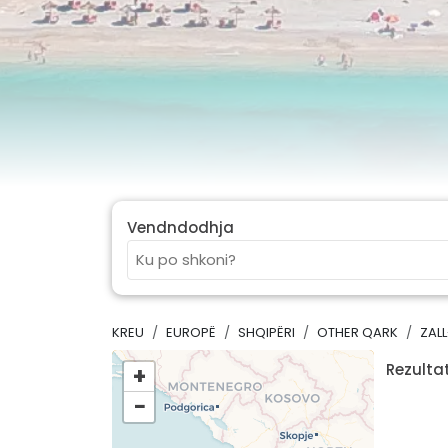
Vendndodhja
KREU
EUROPË
SHQIPËRI
OTHER QARK
ZAL
Rezultat
+
−