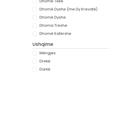
Dhomë Teke
Dhomë Dyshe (me Dy Krevatë)
Dhomë Dyshe
Dhoma Treshe
Dhomë Katërshe
Ushqime
Mëngjes
Drekë
Darkë
All-inclusive
Rreth
Partnerët