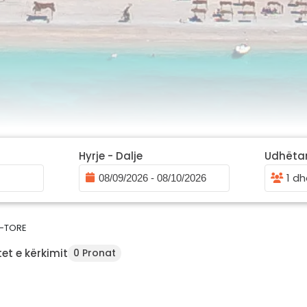
Hyrje - Dalje
Udhëta
1 dh
L-TORE
et e kërkimit
0 Pronat