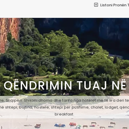
Listoni Pronën 
 QËNDRIMIN TUAJ N
e, Shqipëri. Shikoni dhoma dhe tarifa nga hotelet më të lira deri 
ë shtëpi, bujtina, hostele, shtepi per pushime, chalet, lodget, qën
breakfast.