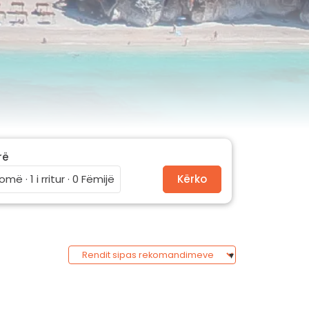
rë
omë · 1 i rritur · 0 Fëmijë
Kërko