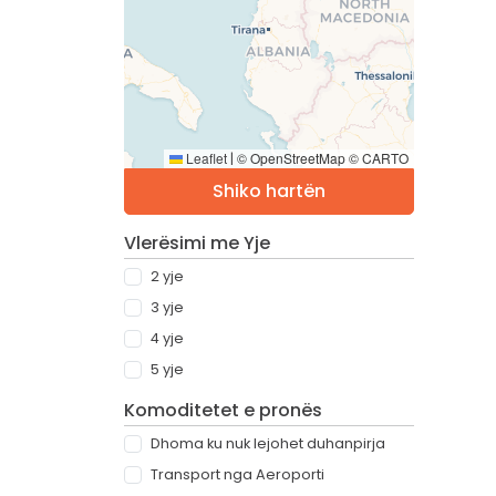
Leaflet
© OpenStreetMap © CARTO
|
Shiko hartën
Vlerësimi me Yje
2 yje
3 yje
4 yje
5 yje
Komoditetet e pronës
Dhoma ku nuk lejohet duhanpirja
Transport nga Aeroporti