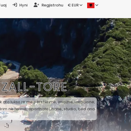
Tuaj
Hyni
Regjistrohu
€ EUR
Ë
ZALL-TORE
tek ato luksoze me përshkrime, imazhe, lokacione,
drim në fermë, aparthotel, hanë, studio, bed and