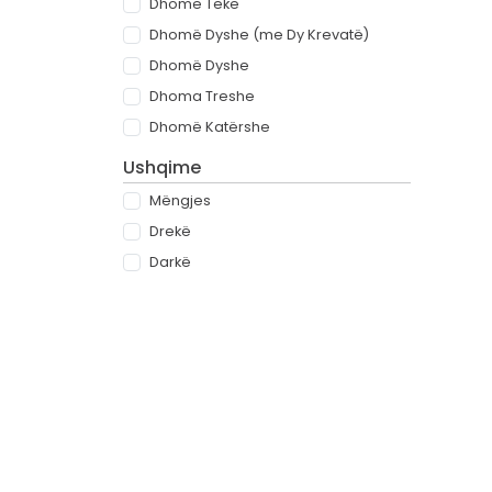
Dhomë Teke
Dhomë Dyshe (me Dy Krevatë)
Dhomë Dyshe
Dhoma Treshe
Dhomë Katërshe
Ushqime
Mëngjes
Drekë
Darkë
All-inclusive
Rreth
Partnerët