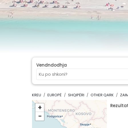
Vendndodhja
KREU
EUROPË
SHQIPËRI
OTHER QARK
ZAI
Rezultat
+
−