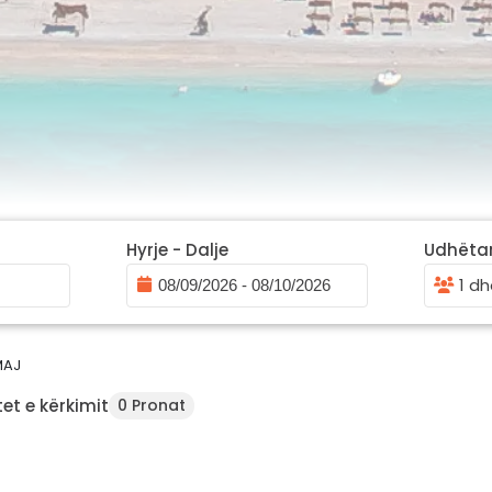
Hyrje - Dalje
Udhëta
1 dh
MAJ
et e kërkimit
0 Pronat