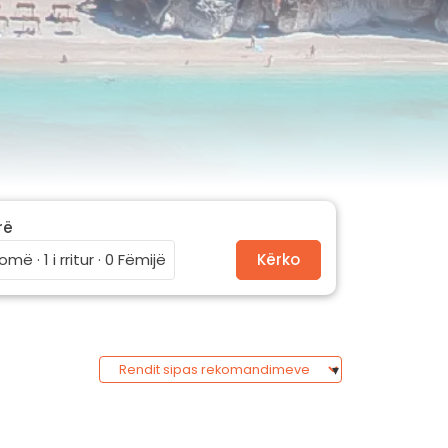
rë
omë · 1 i rritur · 0 Fëmijë
Kërko