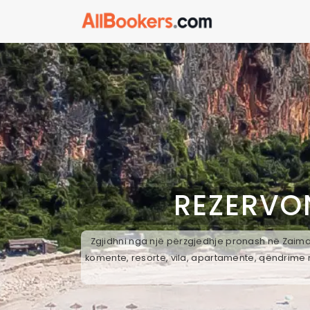
REZERVO
Zgjidhni nga një përzgjedhje pronash në Zaimaj
komente, resorte, vila, apartamente, qëndrime n