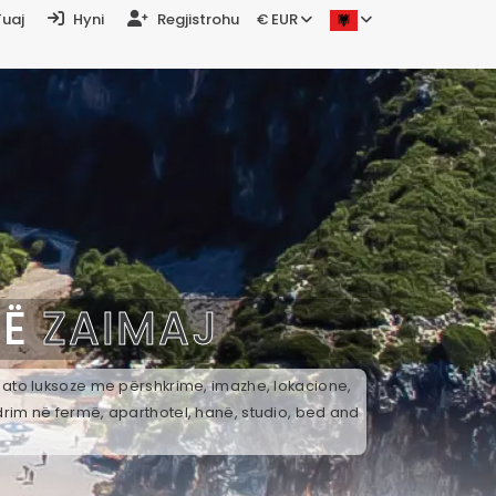
Tuaj
Hyni
Regjistrohu
€ EUR
NË
ZAIMAJ
k ato luksoze me përshkrime, imazhe, lokacione,
drim në fermë, aparthotel, hanë, studio, bed and