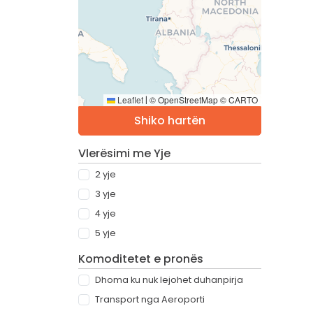
Leaflet
© OpenStreetMap © CARTO
|
Shiko hartën
Vlerësimi me Yje
2 yje
3 yje
4 yje
5 yje
Komoditetet e pronës
Dhoma ku nuk lejohet duhanpirja
Transport nga Aeroporti