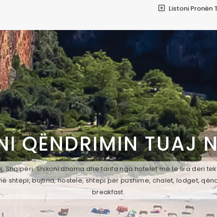
Listoni Pronën 
NI QËNDRIMIN TUAJ 
, Shqipëri. Shikoni dhoma dhe tarifa nga hotelet më të lira deri te
ë shtëpi, bujtina, hostele, shtepi per pushime, chalet, lodget, qën
breakfast.