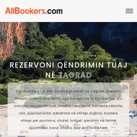
REZERVONI QËNDRIMIN TUAJ
NË
ZAGRAD
Zgjidhni nga një përzgjedhje pronash në Zagrad, Shqipëri.
Shikoni dhoma dhe tarifa nga hotelet më të lira deri tek ato
luksoze me përshkrime, imazhe, lokacione, komente, resorte,
vila, apartamente, qëndrime në shtëpi, bujtina, hostele,
shtepi per pushime, chalet, lodget, qëndrim në fermë,
aparthotel, hanë, studio, bed and breakfast.