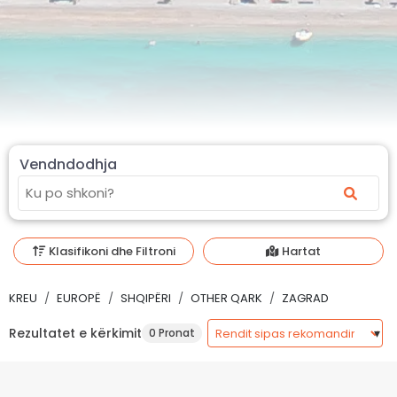
Vendndodhja
Klasifikoni dhe Filtroni
Hartat
KREU
EUROPË
SHQIPËRI
OTHER QARK
ZAGRAD
Rezultatet e kërkimit
0 Pronat