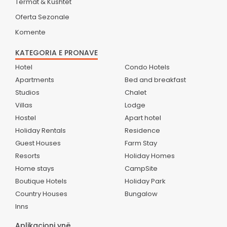
Termat & Kushtet
Oferta Sezonale
Komente
KATEGORIA E PRONAVE
Hotel
Condo Hotels
Apartments
Bed and breakfast
Studios
Chalet
Villas
Lodge
Hostel
Apart hotel
Holiday Rentals
Residence
Guest Houses
Farm Stay
Resorts
Holiday Homes
Home stays
CampSite
Boutique Hotels
Holiday Park
Country Houses
Bungalow
Inns
Aplikacioni ynë