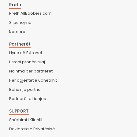
Rreth
Rreth AllBookers.com
Si punojmë
Karriera
Partnerët
Hyrja në Extranet
Listoni pronën tuaj
Ndihma për partnerët
Për agjentët e udhëtimit
Bëhu një partner
Partnerët e Lidhjes
SUPPORT
Shërbimi i Klientit
Deklarata e Privatësisë