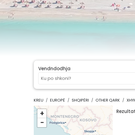
Vendndodhja
KREU
EUROPË
SHQIPËRI
OTHER QARK
XHY
Rezultat
+
−