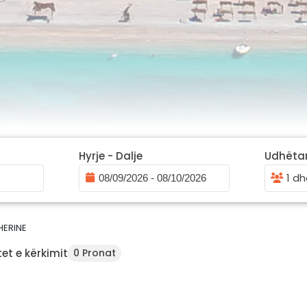
Hyrje - Dalje
Udhëta
1 dh
HERINE
et e kërkimit
0 Pronat