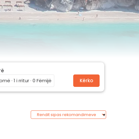
rë
omë · 1 i rritur · 0 Fëmijë
Kërko