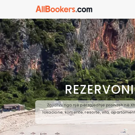
REZERVONI
Zgjidhni nga një përzgjedhje pronash në Xh
lokacione, komente, resorte, vila, apartament