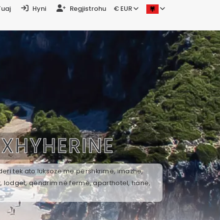
Tuaj
Hyni
Regjistrohu
€ EUR
Ë
XHYHERINE
deri tek ato luksoze me përshkrime, imazhe,
t, lodget, qëndrim në fermë, aparthotel, hanë,