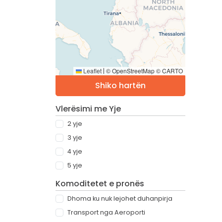
Leaflet
© OpenStreetMap © CARTO
|
Shiko hartën
Vlerësimi me Yje
2 yje
3 yje
4 yje
5 yje
Komoditetet e pronës
Dhoma ku nuk lejohet duhanpirja
Transport nga Aeroporti