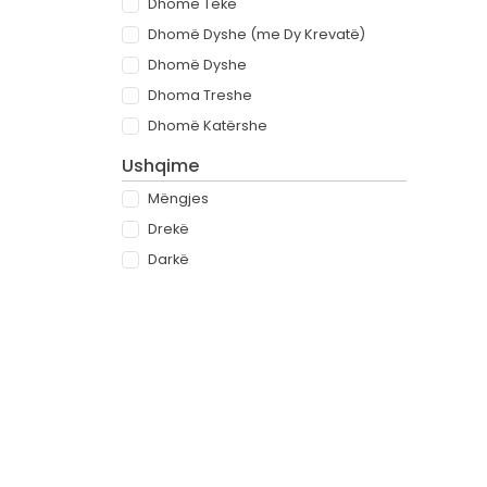
Dhomë Teke
Dhomë Dyshe (me Dy Krevatë)
Dhomë Dyshe
Dhoma Treshe
Dhomë Katërshe
Ushqime
Mëngjes
Drekë
Darkë
All-inclusive
Rreth
Partnerët