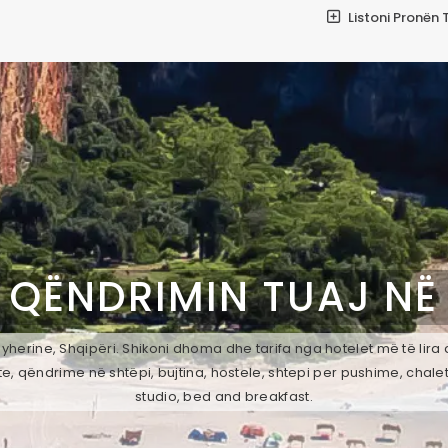
Listoni Pronën 
 QËNDRIMIN TUAJ N
yherine, Shqipëri. Shikoni dhoma dhe tarifa nga hotelet më të lira 
e, qëndrime në shtëpi, bujtina, hostele, shtepi per pushime, chale
studio, bed and breakfast.