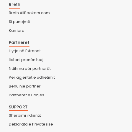
Rreth
Rreth AllBookers.com
Si punojmë
Karriera
Partnerët
Hyrja në Extranet
Listoni pronën tuaj
Ndihma për partnerët
Për agjentët e udhëtimit
Bëhu një partner
Partnerët e Lidhjes
SUPPORT
Shërbimi i Klientit
Deklarata e Privatësisë