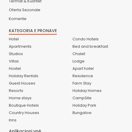
Termat & Kushtet
Oferta Sezonale
Komente
KATEGORIA E PRONAVE
Hotel
Condo Hotels
Apartments
Bed and breakfast
Studios
Chalet
Villas
Lodge
Hostel
Apart hotel
Holiday Rentals
Residence
Guest Houses
Farm Stay
Resorts
Holiday Homes
Home stays
CampSite
Boutique Hotels
Holiday Park
Country Houses
Bungalow
Inns
Aplikacioni ynë