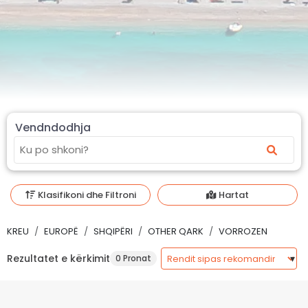
Vendndodhja
Klasifikoni dhe Filtroni
Hartat
KREU
EUROPË
SHQIPËRI
OTHER QARK
VORROZEN
Rezultatet e kërkimit
0 Pronat