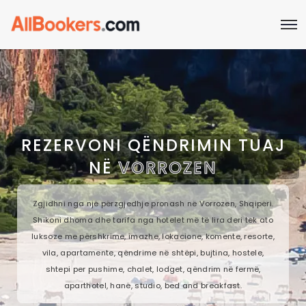
REZERVONI QËNDRIMIN TUAJ
NË
VORROZEN
Zgjidhni nga një përzgjedhje pronash në Vorrozen, Shqipëri.
Shikoni dhoma dhe tarifa nga hotelet më të lira deri tek ato
luksoze me përshkrime, imazhe, lokacione, komente, resorte,
vila, apartamente, qëndrime në shtëpi, bujtina, hostele,
shtepi per pushime, chalet, lodget, qëndrim në fermë,
aparthotel, hanë, studio, bed and breakfast.