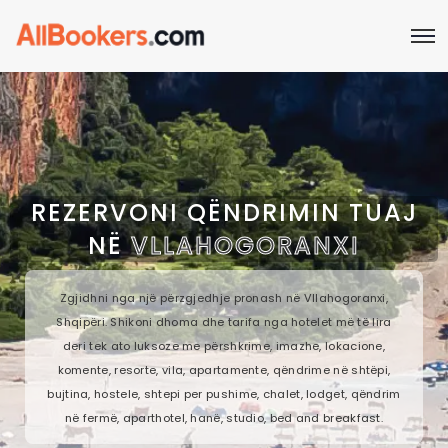
REZERVONI QËNDRIMIN TUAJ
NË
VLLAHOGORANXI
Zgjidhni nga një përzgjedhje pronash në Vllahogoranxi,
Shqipëri. Shikoni dhoma dhe tarifa nga hotelet më të lira
deri tek ato luksoze me përshkrime, imazhe, lokacione,
komente, resorte, vila, apartamente, qëndrime në shtëpi,
bujtina, hostele, shtepi per pushime, chalet, lodget, qëndrim
në fermë, aparthotel, hanë, studio, bed and breakfast.