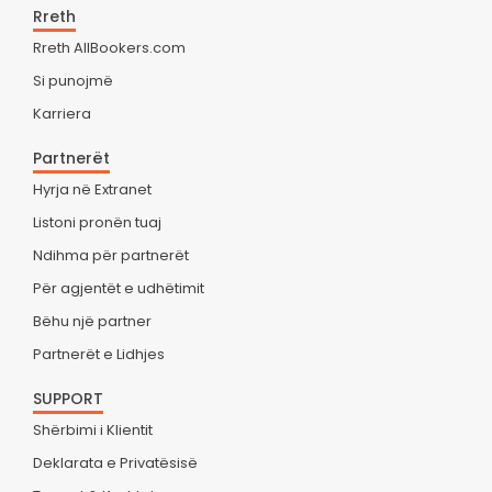
Rreth
Rreth AllBookers.com
Si punojmë
Karriera
Partnerët
Hyrja në Extranet
Listoni pronën tuaj
Ndihma për partnerët
Për agjentët e udhëtimit
Bëhu një partner
Partnerët e Lidhjes
SUPPORT
Shërbimi i Klientit
Deklarata e Privatësisë