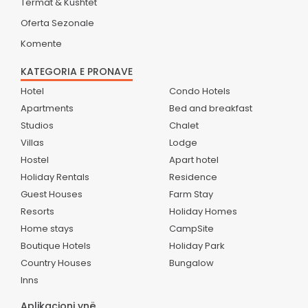
Termat & Kushtet
Oferta Sezonale
Komente
KATEGORIA E PRONAVE
Hotel
Condo Hotels
Apartments
Bed and breakfast
Studios
Chalet
Villas
Lodge
Hostel
Apart hotel
Holiday Rentals
Residence
Guest Houses
Farm Stay
Resorts
Holiday Homes
Home stays
CampSite
Boutique Hotels
Holiday Park
Country Houses
Bungalow
Inns
Aplikacioni ynë