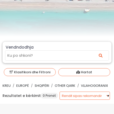
Vendndodhja
Klasifikoni dhe Filtroni
Hartat
KREU
EUROPË
SHQIPËRI
OTHER QARK
VLLAHOGORANXI
Rezultatet e kërkimit
0 Pronat