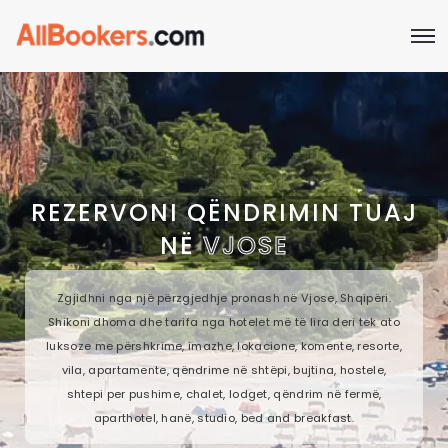
REZERVONI QËNDRIMIN TUAJ
NË
VJOSE
Zgjidhni nga një përzgjedhje pronash në Vjose, Shqipëri.
Shikoni dhoma dhe tarifa nga hotelet më të lira deri tek ato
luksoze me përshkrime, imazhe, lokacione, komente, resorte,
vila, apartamente, qëndrime në shtëpi, bujtina, hostele,
shtepi per pushime, chalet, lodget, qëndrim në fermë,
aparthotel, hanë, studio, bed and breakfast.