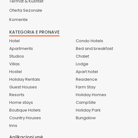
Termat & Kushtet
Oferta Sezonale
Komente
KATEGORIA E PRONAVE
Hotel
Condo Hotels
Apartments
Bed and breakfast
Studios
Chalet
Villas
Lodge
Hostel
Apart hotel
Holiday Rentals
Residence
Guest Houses
Farm Stay
Resorts
Holiday Homes
Home stays
CampSite
Boutique Hotels
Holiday Park
Country Houses
Bungalow
Inns
Aplikacioni ynë