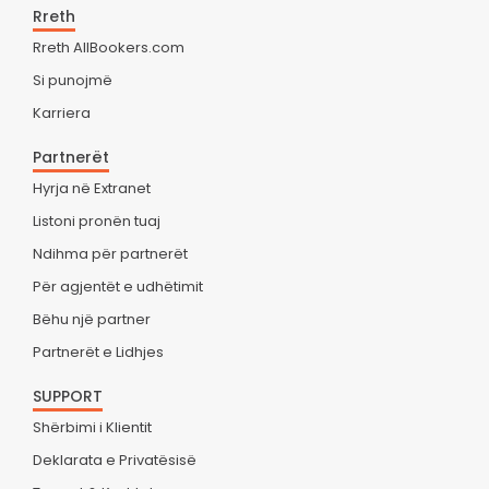
Rreth
Rreth AllBookers.com
Si punojmë
Karriera
Partnerët
Hyrja në Extranet
Listoni pronën tuaj
Ndihma për partnerët
Për agjentët e udhëtimit
Bëhu një partner
Partnerët e Lidhjes
SUPPORT
Shërbimi i Klientit
Deklarata e Privatësisë