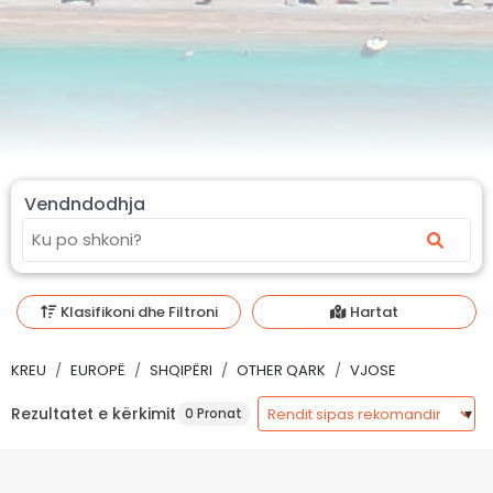
Vendndodhja
Klasifikoni dhe Filtroni
Hartat
KREU
EUROPË
SHQIPËRI
OTHER QARK
VJOSE
Rezultatet e kërkimit
0 Pronat