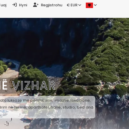
Tuaj
Hyni
Regjistrohu
€ EUR
NË
VIZHAR
k ato luksoze me përshkrime, imazhe, lokacione,
drim në fermë, aparthotel, hanë, studio, bed and