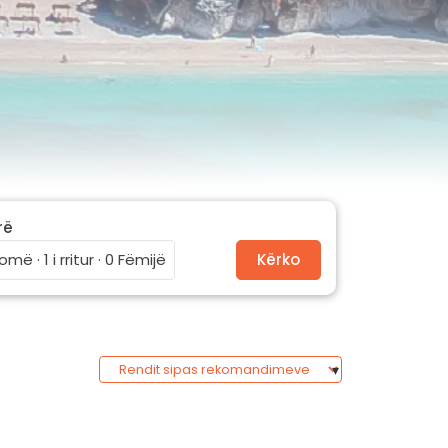
rë
omë · 1 i rritur · 0 Fëmijë
Kërko