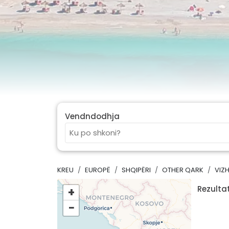
Vendndodhja
KREU
EUROPË
SHQIPËRI
OTHER QARK
VIZ
Rezultat
+
−