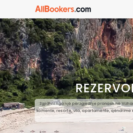
REZERVO
Zgjidhni nga një përzgjedhje pronash në Vizhar
komente, resorte, vila, apartamente, qëndrime n