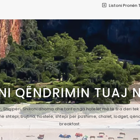
Listoni Pronën 
NI QËNDRIMIN TUAJ 
, Shqipëri. Shikoni dhoma dhe tarifa nga hotelet më të lira deri te
ë shtëpi, bujtina, hostele, shtepi per pushime, chalet, lodget, qën
breakfast.