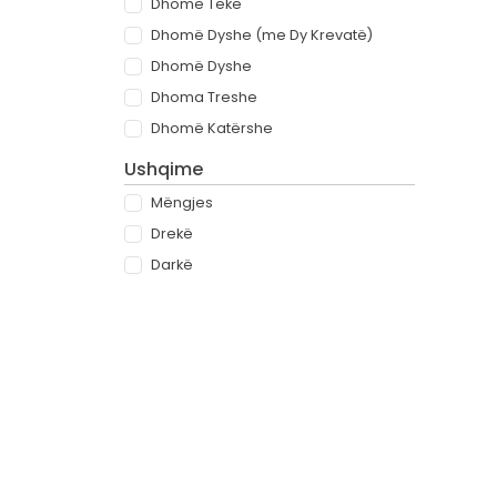
Dhomë Teke
Dhomë Dyshe (me Dy Krevatë)
Dhomë Dyshe
Dhoma Treshe
Dhomë Katërshe
Ushqime
Mëngjes
Drekë
Darkë
All-inclusive
Rreth
Partnerët