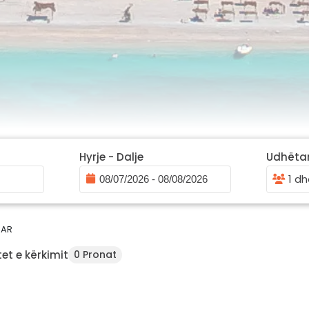
Hyrje - Dalje
Udhëta
1 dh
HAR
et e kërkimit
0 Pronat