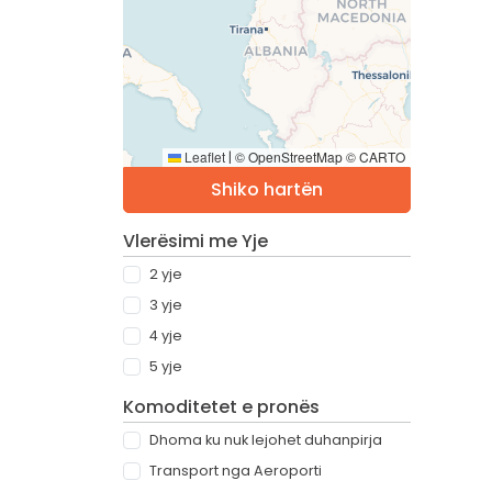
Leaflet
© OpenStreetMap © CARTO
|
Shiko hartën
Vlerësimi me Yje
2 yje
3 yje
4 yje
5 yje
Komoditetet e pronës
Dhoma ku nuk lejohet duhanpirja
Transport nga Aeroporti