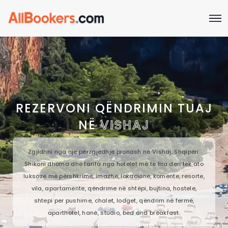
REZERVONI QËNDRIMIN TUAJ
NË
VISHAJ
Zgjidhni nga një përzgjedhje pronash në Vishaj, Shqipëri.
Shikoni dhoma dhe tarifa nga hotelet më të lira deri tek ato
luksoze me përshkrime, imazhe, lokacione, komente, resorte,
vila, apartamente, qëndrime në shtëpi, bujtina, hostele,
shtepi per pushime, chalet, lodget, qëndrim në fermë,
aparthotel, hanë, studio, bed and breakfast.