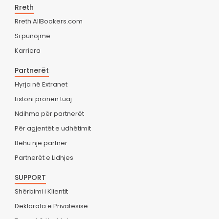
Rreth
Rreth AllBookers.com
Si punojmë
Karriera
Partnerët
Hyrja në Extranet
Listoni pronën tuaj
Ndihma për partnerët
Për agjentët e udhëtimit
Bëhu një partner
Partnerët e Lidhjes
SUPPORT
Shërbimi i Klientit
Deklarata e Privatësisë