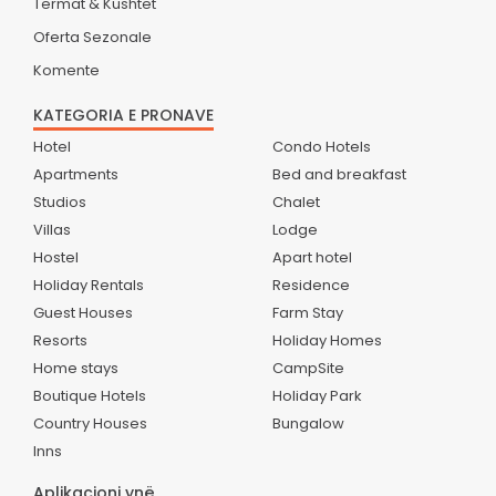
Termat & Kushtet
Oferta Sezonale
Komente
KATEGORIA E PRONAVE
Hotel
Condo Hotels
Apartments
Bed and breakfast
Studios
Chalet
Villas
Lodge
Hostel
Apart hotel
Holiday Rentals
Residence
Guest Houses
Farm Stay
Resorts
Holiday Homes
Home stays
CampSite
Boutique Hotels
Holiday Park
Country Houses
Bungalow
Inns
Aplikacioni ynë