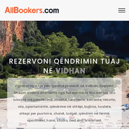
REZERVONI QËNDRIMIN TUAJ
NË
VIDHAN
Zgjidhni nga një përzgjedhje pronash në Vidhan, Shqipëri.
Shikoni dhoma dhe tarifa nga hotelet më të lira deri tek ato
luksoze me përshkrime, imazhe, lokacione, komente, resorte,
vila, apartamente, qëndrime në shtëpi, bujtina, hostele,
shtepi per pushime, chalet, lodget, qëndrim në fermë,
aparthotel, hanë, studio, bed and breakfast.