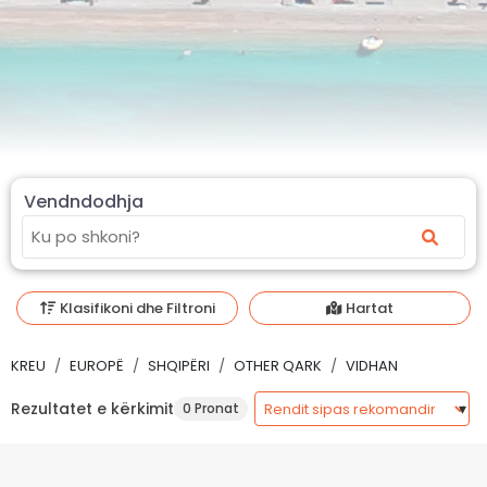
Vendndodhja
Klasifikoni dhe Filtroni
Hartat
KREU
EUROPË
SHQIPËRI
OTHER QARK
VIDHAN
Rezultatet e kërkimit
0 Pronat