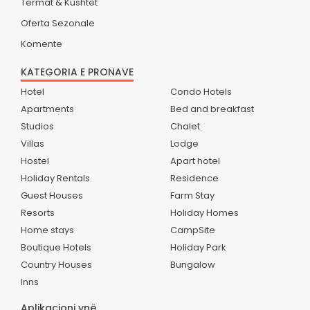
Termat & Kushtet
Oferta Sezonale
Komente
KATEGORIA E PRONAVE
Hotel
Condo Hotels
Apartments
Bed and breakfast
Studios
Chalet
Villas
Lodge
Hostel
Apart hotel
Holiday Rentals
Residence
Guest Houses
Farm Stay
Resorts
Holiday Homes
Home stays
CampSite
Boutique Hotels
Holiday Park
Country Houses
Bungalow
Inns
Aplikacioni ynë