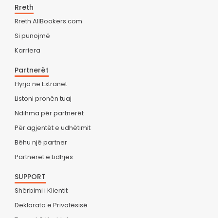
Rreth
Rreth AllBookers.com
Si punojmë
Karriera
Partnerët
Hyrja në Extranet
Listoni pronën tuaj
Ndihma për partnerët
Për agjentët e udhëtimit
Bëhu një partner
Partnerët e Lidhjes
SUPPORT
Shërbimi i Klientit
Deklarata e Privatësisë