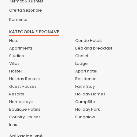
Termat & Kushtet
Oferta Sezonale
Komente
KATEGORIA E PRONAVE
Hotel
Condo Hotels
Apartments
Bed and breakfast
Studios
Chalet
Villas
Lodge
Hostel
Apart hotel
Holiday Rentals
Residence
Guest Houses
Farm Stay
Resorts
Holiday Homes
Home stays
CampSite
Boutique Hotels
Holiday Park
Country Houses
Bungalow
Inns
Aplikacioni ynë