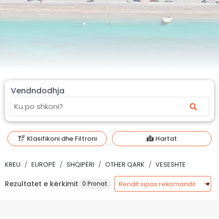
Vendndodhja
Klasifikoni dhe Filtroni
Hartat
KREU
EUROPË
SHQIPËRI
OTHER QARK
VESESHTE
Rezultatet e kërkimit
0 Pronat