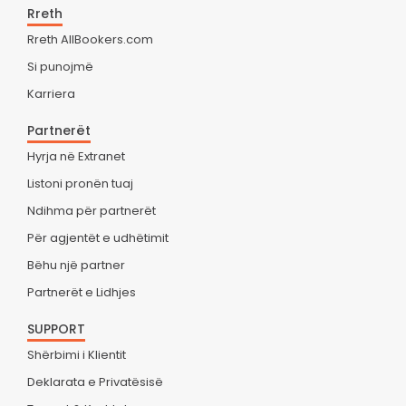
Rreth
Rreth AllBookers.com
Si punojmë
Karriera
Partnerët
Hyrja në Extranet
Listoni pronën tuaj
Ndihma për partnerët
Për agjentët e udhëtimit
Bëhu një partner
Partnerët e Lidhjes
SUPPORT
Shërbimi i Klientit
Deklarata e Privatësisë