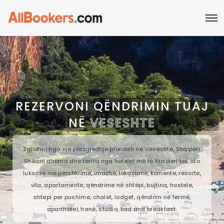
REZERVONI QËNDRIMIN TUAJ
NË
VESESHTE
Zgjidhni nga një përzgjedhje pronash në Veseshte, Shqipëri.
Shikoni dhoma dhe tarifa nga hotelet më të lira deri tek ato
luksoze me përshkrime, imazhe, lokacione, komente, resorte,
vila, apartamente, qëndrime në shtëpi, bujtina, hostele,
shtepi per pushime, chalet, lodget, qëndrim në fermë,
aparthotel, hanë, studio, bed and breakfast.