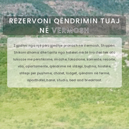
REZERVONI QËNDRIMIN TUAJ
NË
VERMOSH
Zgjidhni nga një përzgjedhje pronash në Vermosh, Shqipëri.
Shikoni dhoma dhe tarifa nga hotelet më të lira deri tek ato
luksoze me përshkrime, imazhe, lokacione, komente, resorte,
vila, apartamente, qëndrime në shtëpi, bujtina, hostele,
shtepi per pushime, chalet, lodget, qëndrim në fermë,
aparthotel, hanë, studio, bed and breakfast.