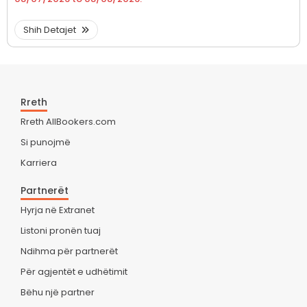
Shih Detajet
Rreth
Rreth AllBookers.com
Si punojmë
Karriera
Partnerët
Hyrja në Extranet
Listoni pronën tuaj
Ndihma për partnerët
Për agjentët e udhëtimit
Bëhu një partner