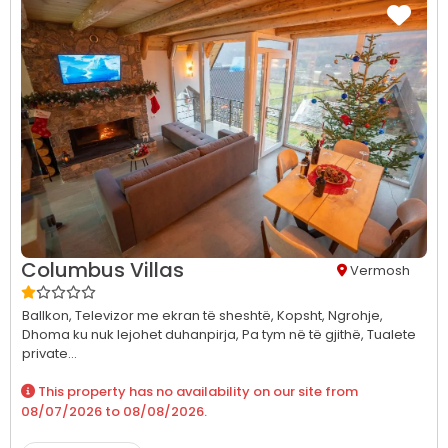
Columbus Villas
Vermosh
Ballkon,
Televizor me ekran të sheshtë,
Kopsht,
Ngrohje,
Dhoma ku nuk lejohet duhanpirja,
Pa tym në të gjithë,
Tualete
private...
This property has no availability on our site from
08/07/2026
to
08/08/2026
.