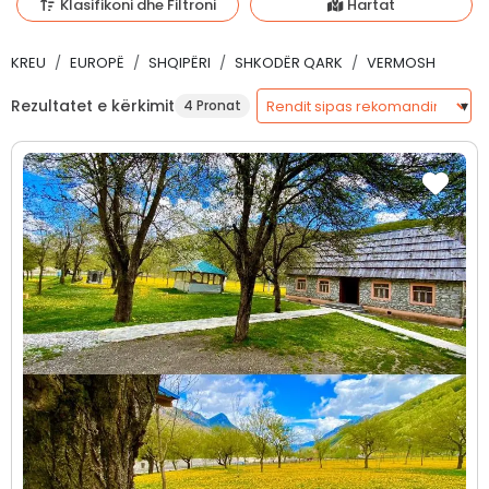
Klasifikoni dhe Filtroni
Hartat
KREU
EUROPË
SHQIPËRI
SHKODËR QARK
VERMOSH
Rezultatet e kërkimit
4 Pronat