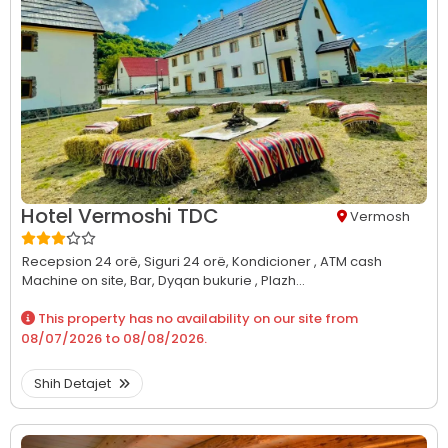
Hotel Vermoshi TDC
Vermosh
Recepsion 24 orë,
Siguri 24 orë,
Kondicioner ,
ATM cash
Machine on site,
Bar,
Dyqan bukurie ,
Plazh...
This property has no availability on our site from
08/07/2026
to
08/08/2026
.
Shih Detajet