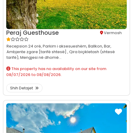
Peraj Guesthouse
Vermosh
Recepsion 24 orë,
Parkim i aksesueshëm,
Ballkon,
Bar,
Ambjente zgare [tarifë shtesë] ,
Qira biçikletash (shtesë
tarifë),
Mengjesi në dhomë...
This property has no availability on our site from
08/07/2026
to
08/08/2026
.
Shih Detajet