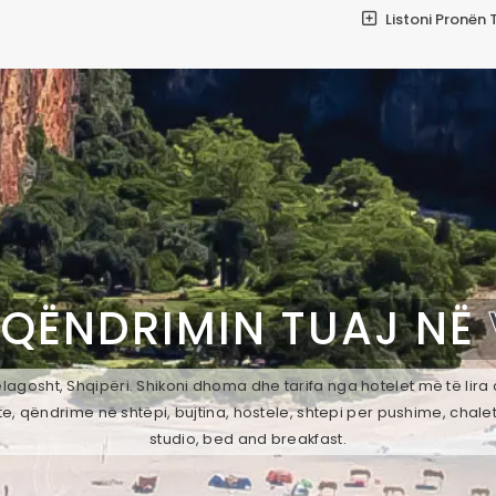
Listoni Pronën 
 QËNDRIMIN TUAJ NË
agosht, Shqipëri. Shikoni dhoma dhe tarifa nga hotelet më të lira
e, qëndrime në shtëpi, bujtina, hostele, shtepi per pushime, chale
studio, bed and breakfast.