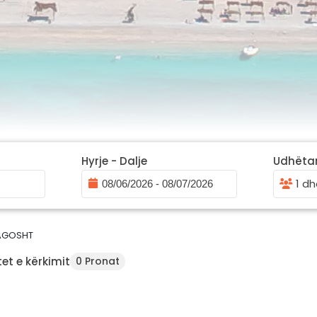
Hyrje - Dalje
Udhëta
1 dh
AGOSHT
et e kërkimit
0 Pronat