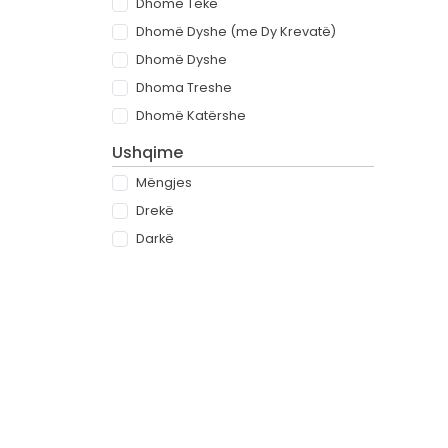
Dhomë Teke
Dhomë Dyshe (me Dy Krevatë)
Dhomë Dyshe
Dhoma Treshe
Dhomë Katërshe
Ushqime
Mëngjes
Drekë
Darkë
All-inclusive
Rreth
Partnerët