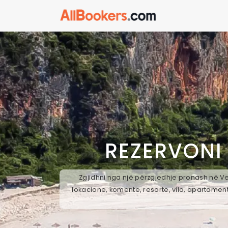
REZERVONI
Zgjidhni nga një përzgjedhje pronash në Vel
lokacione, komente, resorte, vila, apartament