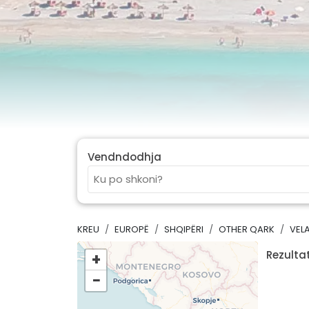
Vendndodhja
KREU
EUROPË
SHQIPËRI
OTHER QARK
VEL
Rezultat
+
−