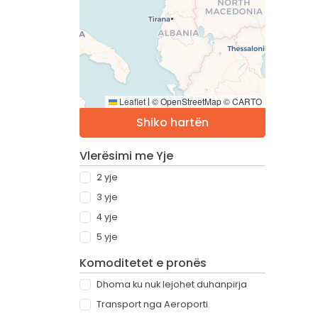
Leaflet
© OpenStreetMap © CARTO
|
Shiko hartën
Vlerësimi me Yje
2 yje
3 yje
4 yje
5 yje
Komoditetet e pronës
Dhoma ku nuk lejohet duhanpirja
Transport nga Aeroporti