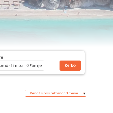
rë
omë · 1 i rritur · 0 Fëmijë
Kërko