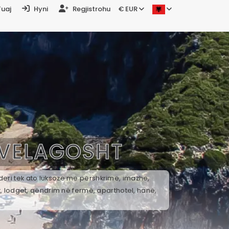
Tuaj
Hyni
Regjistrohu
€ EUR
VELAGOSHT
 deri tek ato luksoze me përshkrime, imazhe,
t, lodget, qëndrim në fermë, aparthotel, hanë,