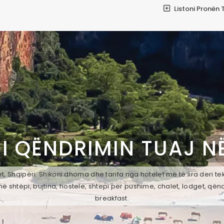
Listoni Pronën 
I QËNDRIMIN TUAJ N
, Shqipëri. Shikoni dhoma dhe tarifa nga hotelet më të lira deri t
ë shtëpi, bujtina, hostele, shtepi per pushime, chalet, lodget, qën
breakfast.