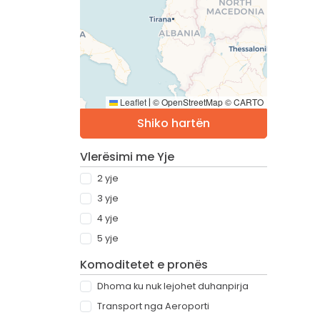
Leaflet
© OpenStreetMap © CARTO
|
Shiko hartën
Vlerësimi me Yje
2 yje
3 yje
4 yje
5 yje
Komoditetet e pronës
Dhoma ku nuk lejohet duhanpirja
Transport nga Aeroporti