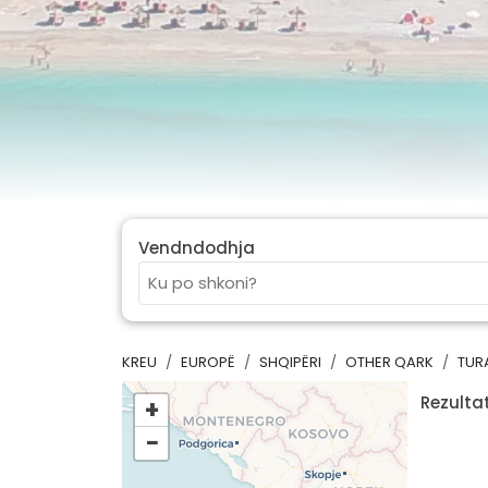
Vendndodhja
KREU
EUROPË
SHQIPËRI
OTHER QARK
TUR
Rezultat
+
−