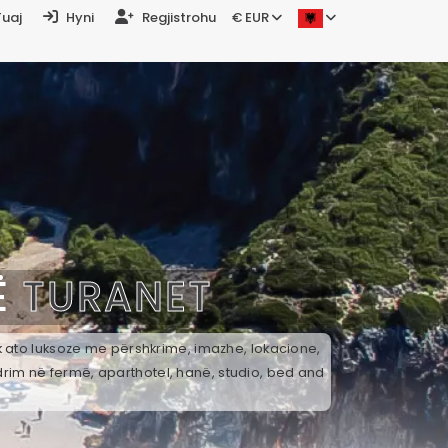
Tuaj
Hyni
Regjistrohu
€ EUR
Ë
TURANET
ek ato luksoze me përshkrime, imazhe, lokacione,
drim në fermë, aparthotel, hanë, studio, bed and