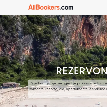
REZERVON
Zgjidhni nga një përzgjedhje pronash në Turanet
komente, resorte, vila, apartamente, qëndrime n