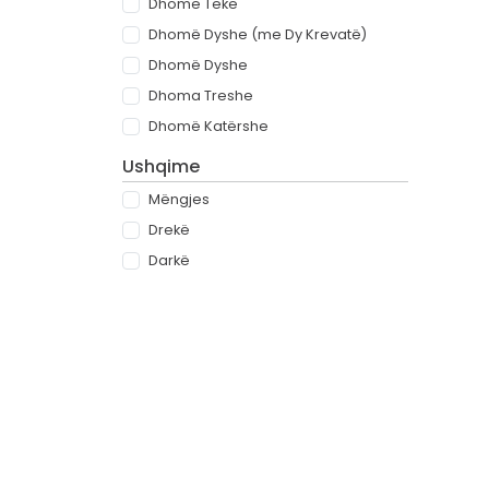
Dhomë Teke
Dhomë Dyshe (me Dy Krevatë)
Dhomë Dyshe
Dhoma Treshe
Dhomë Katërshe
Ushqime
Mëngjes
Drekë
Darkë
All-inclusive
Rreth
Partnerët