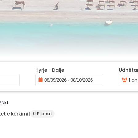
Hyrje - Dalje
Udhëta
1 dh
ANET
et e kërkimit
0 Pronat