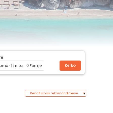
rë
omë · 1 i rritur · 0 Fëmijë
Kërko