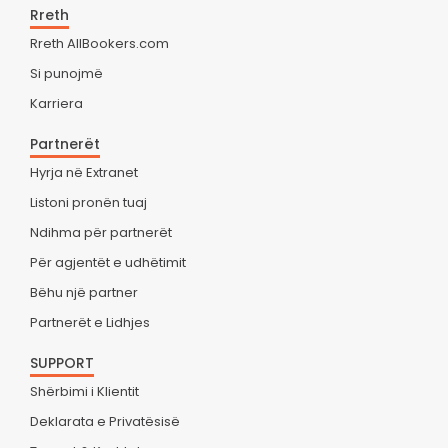
Rreth
Rreth AllBookers.com
Si punojmë
Karriera
Partnerët
Hyrja në Extranet
Listoni pronën tuaj
Ndihma për partnerët
Për agjentët e udhëtimit
Bëhu një partner
Partnerët e Lidhjes
SUPPORT
Shërbimi i Klientit
Deklarata e Privatësisë