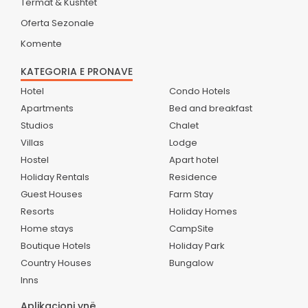
Termat & Kushtet
Oferta Sezonale
Komente
KATEGORIA E PRONAVE
Hotel
Condo Hotels
Apartments
Bed and breakfast
Studios
Chalet
Villas
Lodge
Hostel
Apart hotel
Holiday Rentals
Residence
Guest Houses
Farm Stay
Resorts
Holiday Homes
Home stays
CampSite
Boutique Hotels
Holiday Park
Country Houses
Bungalow
Inns
Aplikacioni ynë