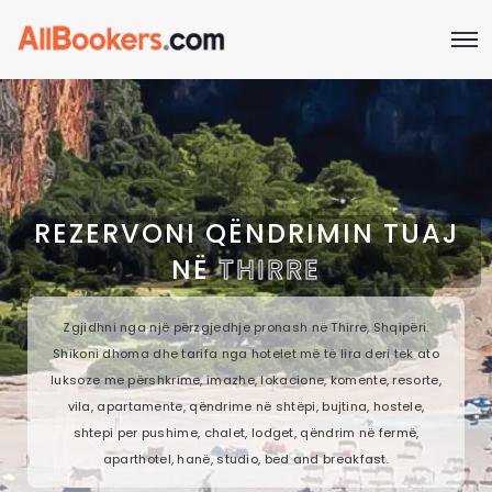
REZERVONI QËNDRIMIN TUAJ
NË
THIRRE
Zgjidhni nga një përzgjedhje pronash në Thirre, Shqipëri.
Shikoni dhoma dhe tarifa nga hotelet më të lira deri tek ato
luksoze me përshkrime, imazhe, lokacione, komente, resorte,
vila, apartamente, qëndrime në shtëpi, bujtina, hostele,
shtepi per pushime, chalet, lodget, qëndrim në fermë,
aparthotel, hanë, studio, bed and breakfast.