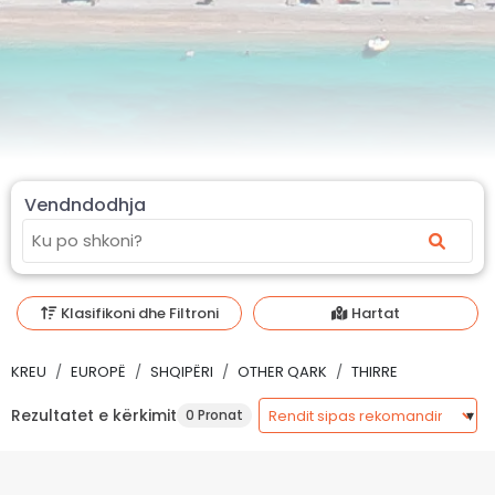
Vendndodhja
Klasifikoni dhe Filtroni
Hartat
KREU
EUROPË
SHQIPËRI
OTHER QARK
THIRRE
Rezultatet e kërkimit
0 Pronat