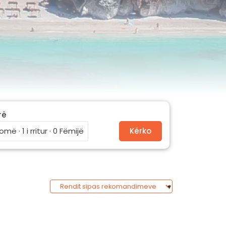
rë
omë · 1 i rritur · 0 Fëmijë
Kërko