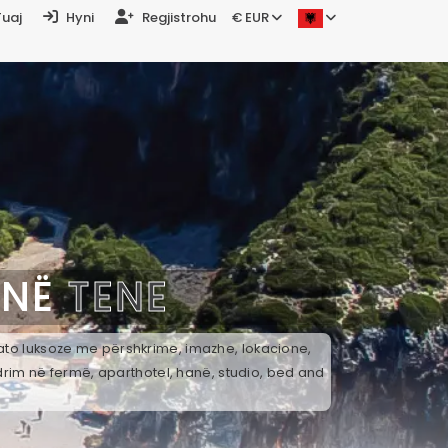
Tuaj
Hyni
Regjistrohu
€ EUR
 NË
TENE
 ato luksoze me përshkrime, imazhe, lokacione,
drim në fermë, aparthotel, hanë, studio, bed and