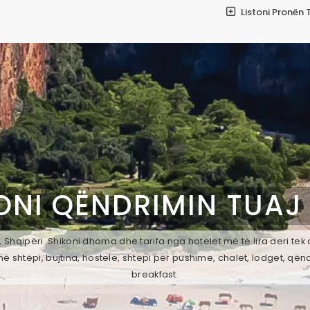
Listoni Pronën 
ONI QËNDRIMIN TUAJ
 Shqipëri. Shikoni dhoma dhe tarifa nga hotelet më të lira deri tek
ë shtëpi, bujtina, hostele, shtepi per pushime, chalet, lodget, qën
breakfast.