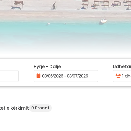
Hyrje - Dalje
Udhëta
1 dh
E
et e kërkimit
0 Pronat