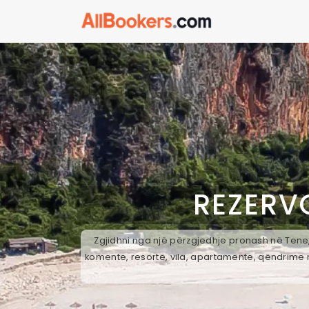
REZERV
Zgjidhni nga një përzgjedhje pronash në Tene,
komente, resorte, vila, apartamente, qëndrime n