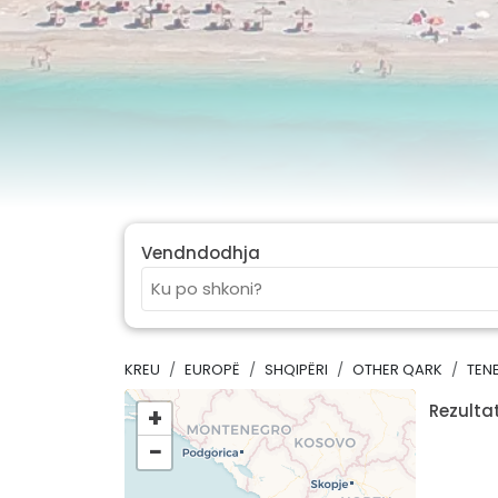
Vendndodhja
KREU
EUROPË
SHQIPËRI
OTHER QARK
TEN
Rezultat
+
−