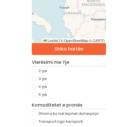
Leaflet
© OpenStreetMap © CARTO
|
Shiko hartën
Vlerësimi me Yje
2 yje
3 yje
4 yje
5 yje
Komoditetet e pronës
Dhoma ku nuk lejohet duhanpirja
Transport nga Aeroporti