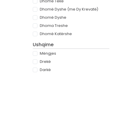
Dhomë Teke
Dhomë Dyshe (me Dy Krevatë)
Dhomë Dyshe
Dhoma Treshe
Dhomë Katërshe
Ushqime
Mëngjes
Drekë
Darkë
All-inclusive
Rreth
Partnerët