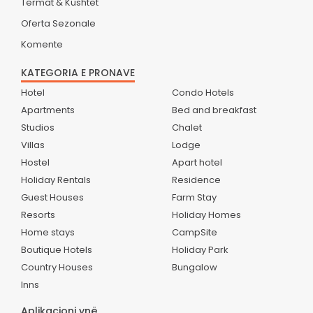
Termat & Kushtet
Oferta Sezonale
Komente
KATEGORIA E PRONAVE
Hotel
Condo Hotels
Apartments
Bed and breakfast
Studios
Chalet
Villas
Lodge
Hostel
Apart hotel
Holiday Rentals
Residence
Guest Houses
Farm Stay
Resorts
Holiday Homes
Home stays
CampSite
Boutique Hotels
Holiday Park
Country Houses
Bungalow
Inns
Aplikacioni ynë