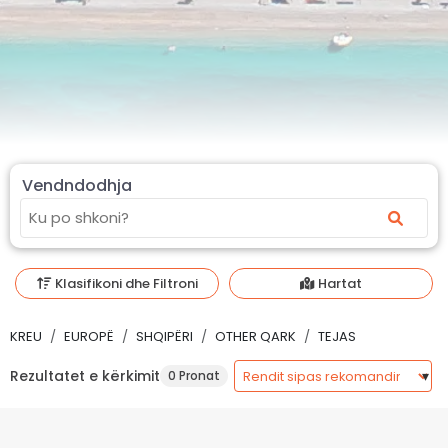
Vendndodhja
Klasifikoni dhe Filtroni
Hartat
KREU
EUROPË
SHQIPËRI
OTHER QARK
TEJAS
Rezultatet e kërkimit
0 Pronat