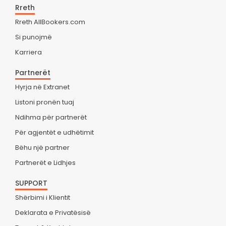
Rreth
Rreth AllBookers.com
Si punojmë
Karriera
Partnerët
Hyrja në Extranet
Listoni pronën tuaj
Ndihma për partnerët
Për agjentët e udhëtimit
Bëhu një partner
Partnerët e Lidhjes
SUPPORT
Shërbimi i Klientit
Deklarata e Privatësisë