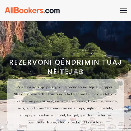
REZERVONI QËNDRIMIN TUAJ
NË
TEJAS
Zgjidhni nga një përzgjedhje pronash në Tejas, Shqipëri.
Shikoni dhoma dhe tarifa nga hotelet më të lira deri tek ato
luksoze me përshkrime, imazhe, lokacione, komente, resorte,
vila, apartamente, qëndrime në shtëpi, bujtina, hostele,
shtepi per pushime, chalet, lodget, qëndrim në fermë,
aparthotel, hanë, studio, bed and breakfast.