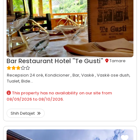
Bar Restaurant Hotel ''Te Gusti''
Tamare
Recepsion 24 orë,
Kondicioner ,
Bar,
Vaskë ,
Vaskë ose dush,
Tualet,
Bide...
This property has no availability on our site from
08/09/2026
to
08/10/2026
.
Shih Detajet