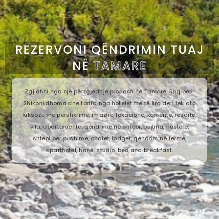
REZERVONI QËNDRIMIN TUAJ
NË
TAMARE
Zgjidhni nga një përzgjedhje pronash në Tamare, Shqipëri.
Shikoni dhoma dhe tarifa nga hotelet më të lira deri tek ato
luksoze me përshkrime, imazhe, lokacione, komente, resorte,
vila, apartamente, qëndrime në shtëpi, bujtina, hostele,
shtepi per pushime, chalet, lodget, qëndrim në fermë,
aparthotel, hanë, studio, bed and breakfast.