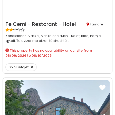
Te Cemi - Restorant - Hotel
Tamare
Kondicioner ,
Vaskë ,
Vaskë ose dush,
Tualet,
Bide,
Pamje
qyteti,
Televizor me ekran të sheshtë...
This property has no availability on our site from
08/09/2026
to
08/10/2026
.
Shih Detajet