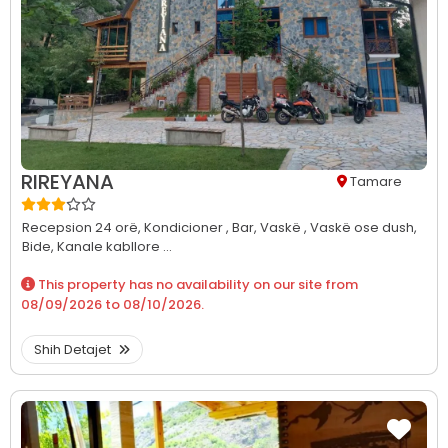
RIREYANA
Tamare
Recepsion 24 orë,
Kondicioner ,
Bar,
Vaskë ,
Vaskë ose dush,
Bide,
Kanale kabllore ...
This property has no availability on our site from
08/09/2026
to
08/10/2026
.
Shih Detajet