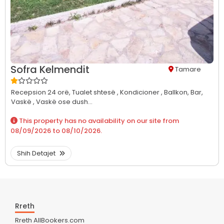
Sofra Kelmendit
Tamare
Recepsion 24 orë,
Tualet shtesë ,
Kondicioner ,
Ballkon,
Bar,
Vaskë ,
Vaskë ose dush...
This property has no availability on our site from
08/09/2026
to
08/10/2026
.
Shih Detajet
Rreth
Rreth AllBookers.com