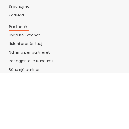
Si punojmë
Karriera
Partnerët
Hyrja në Extranet
Listoni pronën tuaj
Ndihma për partnerët
Për agjentët e udhëtimit
Bëhu një partner
Partnerët e Lidhjes
SUPPORT
Shërbimi i Klientit
Deklarata e Privatësisë
Termat & Kushtet
Oferta Sezonale