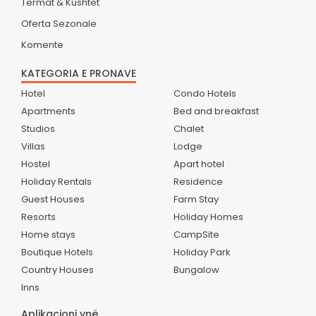
Termat & Kushtet
Oferta Sezonale
Komente
KATEGORIA E PRONAVE
Hotel
Condo Hotels
Apartments
Bed and breakfast
Studios
Chalet
Villas
Lodge
Hostel
Apart hotel
Holiday Rentals
Residence
Guest Houses
Farm Stay
Resorts
Holiday Homes
Home stays
CampSite
Boutique Hotels
Holiday Park
Country Houses
Bungalow
Inns
Aplikacioni ynë