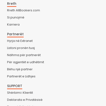
Rreth
Rreth AllBookers.com
Si punojmë
Karriera
Partnerët
Hyrja në Extranet
Listoni pronën tuaj
Ndihma për partnerët
Për agjentët e udhëtimit
Bëhu një partner
Partnerët e Lidhjes
SUPPORT
Shërbimi i Klientit
Deklarata e Privatësisë