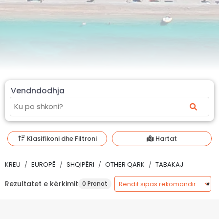
Vendndodhja
Klasifikoni dhe Filtroni
Hartat
KREU
EUROPË
SHQIPËRI
OTHER QARK
TABAKAJ
Rezultatet e kërkimit
0 Pronat