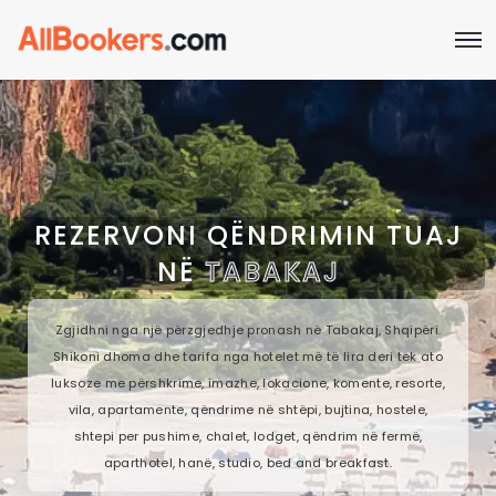
REZERVONI QËNDRIMIN TUAJ
NË
TABAKAJ
Zgjidhni nga një përzgjedhje pronash në Tabakaj, Shqipëri.
Shikoni dhoma dhe tarifa nga hotelet më të lira deri tek ato
luksoze me përshkrime, imazhe, lokacione, komente, resorte,
vila, apartamente, qëndrime në shtëpi, bujtina, hostele,
shtepi per pushime, chalet, lodget, qëndrim në fermë,
aparthotel, hanë, studio, bed and breakfast.