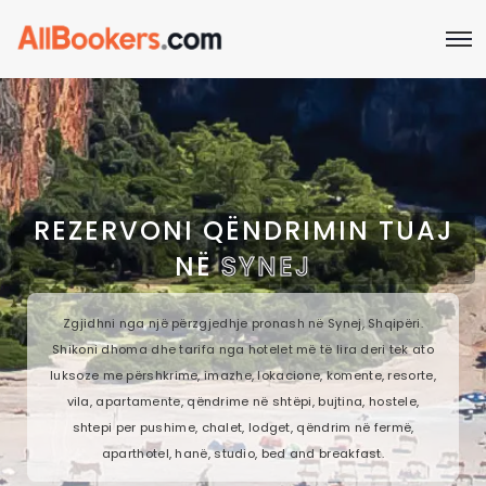
REZERVONI QËNDRIMIN TUAJ
NË
SYNEJ
Zgjidhni nga një përzgjedhje pronash në Synej, Shqipëri.
Shikoni dhoma dhe tarifa nga hotelet më të lira deri tek ato
luksoze me përshkrime, imazhe, lokacione, komente, resorte,
vila, apartamente, qëndrime në shtëpi, bujtina, hostele,
shtepi per pushime, chalet, lodget, qëndrim në fermë,
aparthotel, hanë, studio, bed and breakfast.