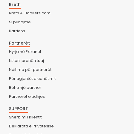
Rreth
Rreth AllBookers.com
Si punojmë
Karriera
Partnerët
Hyrja në Extranet
Listoni pronën tuaj
Ndihma për partnerët
Për agjentët e udhëtimit
Bëhu një partner
Partnerët e Lidhjes
SUPPORT
Shërbimi i Klientit
Deklarata e Privatësisë