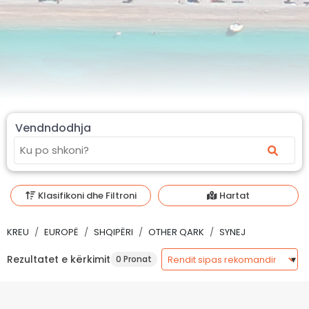
Vendndodhja
Klasifikoni dhe Filtroni
Hartat
KREU
EUROPË
SHQIPËRI
OTHER QARK
SYNEJ
Rezultatet e kërkimit
0 Pronat