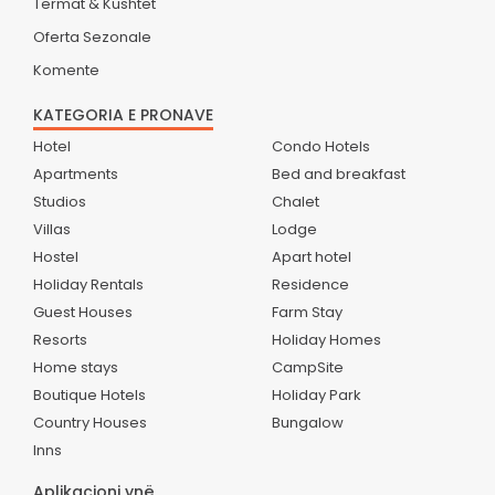
Termat & Kushtet
Oferta Sezonale
Komente
KATEGORIA E PRONAVE
Hotel
Condo Hotels
Apartments
Bed and breakfast
Studios
Chalet
Villas
Lodge
Hostel
Apart hotel
Holiday Rentals
Residence
Guest Houses
Farm Stay
Resorts
Holiday Homes
Home stays
CampSite
Boutique Hotels
Holiday Park
Country Houses
Bungalow
Inns
Aplikacioni ynë