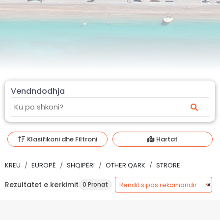
Vendndodhja
Klasifikoni dhe Filtroni
Hartat
KREU
EUROPË
SHQIPËRI
OTHER QARK
STRORE
Rezultatet e kërkimit
0 Pronat