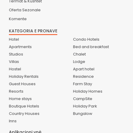
Termat & Kushtet
Oferta Sezonale
Komente
KATEGORIA E PRONAVE
Hotel
Condo Hotels
Apartments
Bed and breakfast
Studios
Chalet
Villas
Lodge
Hostel
Apart hotel
Holiday Rentals
Residence
Guest Houses
Farm Stay
Resorts
Holiday Homes
Home stays
CampSite
Boutique Hotels
Holiday Park
Country Houses
Bungalow
Inns
Aplikacioni ynë