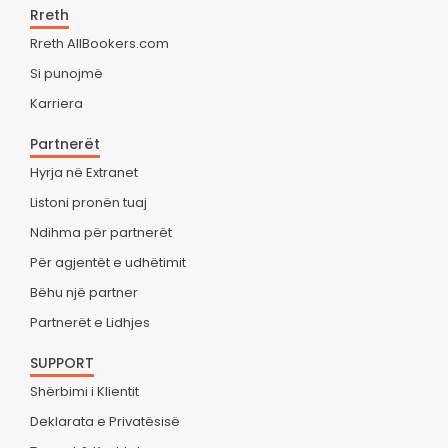
Rreth
Rreth AllBookers.com
Si punojmë
Karriera
Partnerët
Hyrja në Extranet
Listoni pronën tuaj
Ndihma për partnerët
Për agjentët e udhëtimit
Bëhu një partner
Partnerët e Lidhjes
SUPPORT
Shërbimi i Klientit
Deklarata e Privatësisë