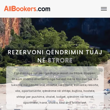
REZERVONI QËNDRIMIN TUAJ
NË
STRORE
Zgjidhni nga një përzgjedhje pronash në Strore, Shqipëri.
Shikoni dhoma dhe tarifa nga hotelet më të lira deri tek ato
luksoze me përshkrime, imazhe, lokacione, komente, resorte,
vila, apartamente, qëndrime në shtëpi, bujtina, hostele,
shtepi per pushime, chalet, lodget, qëndrim në fermë,
aparthotel, hanë, studio, bed and breakfast.