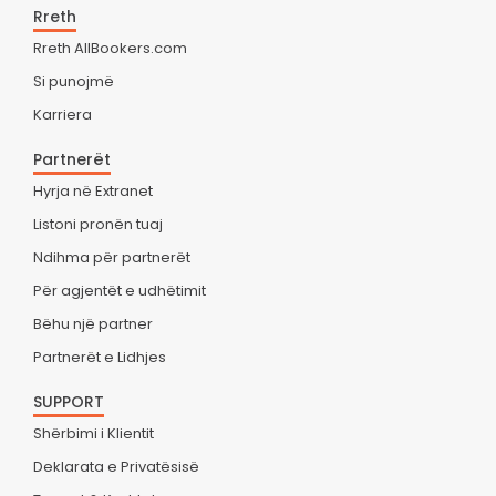
Rreth
Rreth AllBookers.com
Si punojmë
Karriera
Partnerët
Hyrja në Extranet
Listoni pronën tuaj
Ndihma për partnerët
Për agjentët e udhëtimit
Bëhu një partner
Partnerët e Lidhjes
SUPPORT
Shërbimi i Klientit
Deklarata e Privatësisë