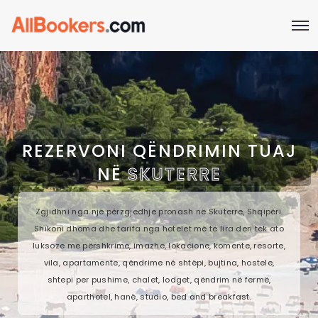
REZERVONI QËNDRIMIN TUAJ
NË
SKUTERRE
Zgjidhni nga një përzgjedhje pronash në Skuterre, Shqipëri.
Shikoni dhoma dhe tarifa nga hotelet më të lira deri tek ato
luksoze me përshkrime, imazhe, lokacione, komente, resorte,
vila, apartamente, qëndrime në shtëpi, bujtina, hostele,
shtepi per pushime, chalet, lodget, qëndrim në fermë,
aparthotel, hanë, studio, bed and breakfast.