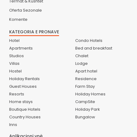
Termat & Kushtet
Oferta Sezonale
Komente
KATEGORIA E PRONAVE
Hotel
Condo Hotels
Apartments
Bed and breakfast
Studios
Chalet
Villas
Lodge
Hostel
Apart hotel
Holiday Rentals
Residence
Guest Houses
Farm Stay
Resorts
Holiday Homes
Home stays
CampSite
Boutique Hotels
Holiday Park
Country Houses
Bungalow
Inns
Aplikacioni ynë