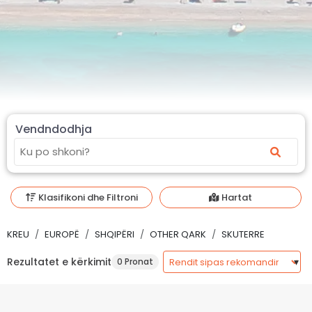
Vendndodhja
Klasifikoni dhe Filtroni
Hartat
KREU
EUROPË
SHQIPËRI
OTHER QARK
SKUTERRE
Rezultatet e kërkimit
0 Pronat