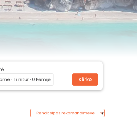
rë
omë · 1 i rritur · 0 Fëmijë
Kërko