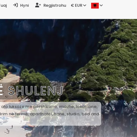
Tuaj
Hyni
Regjistrohu
€ EUR
Ë
SHULENJ
ek ato luksoze me përshkrime, imazhe, lokacione,
drim në fermë, aparthotel, hanë, studio, bed and