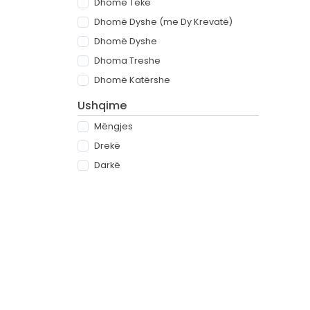
Dhomë Teke
Dhomë Dyshe (me Dy Krevatë)
Dhomë Dyshe
Dhoma Treshe
Dhomë Katërshe
Ushqime
Mëngjes
Drekë
Darkë
All-inclusive
Rreth
Partnerët