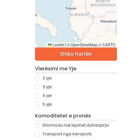
Leaflet
© OpenStreetMap © CARTO
|
Shiko hartën
Vlerësimi me Yje
2 yje
3 yje
4 yje
5 yje
Komoditetet e pronës
Dhoma ku nuk lejohet duhanpirja
Transport nga Aeroporti