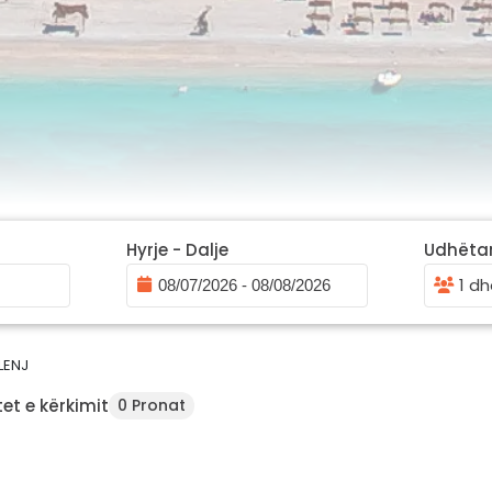
Hyrje - Dalje
Udhëta
1 dh
LENJ
et e kërkimit
0 Pronat