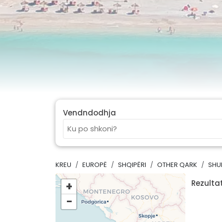
Vendndodhja
KREU
EUROPË
SHQIPËRI
OTHER QARK
SHU
Rezultat
+
−