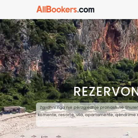
REZERVON
Zgjidhni nga një përzgjedhje pronash në Shulenj
komente, resorte, vila, apartamente, qëndrime n