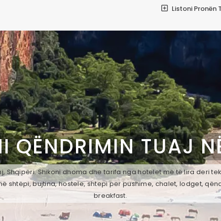
Listoni Pronën 
I QËNDRIMIN TUAJ N
, Shqipëri. Shikoni dhoma dhe tarifa nga hotelet më të lira deri t
ë shtëpi, bujtina, hostele, shtepi per pushime, chalet, lodget, qën
breakfast.