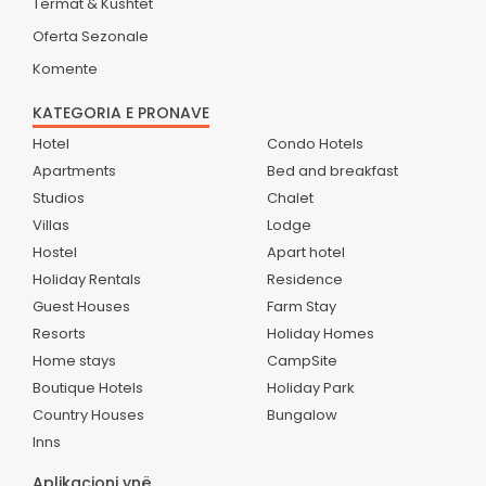
Termat & Kushtet
Oferta Sezonale
Komente
KATEGORIA E PRONAVE
Hotel
Condo Hotels
Apartments
Bed and breakfast
Studios
Chalet
Villas
Lodge
Hostel
Apart hotel
Holiday Rentals
Residence
Guest Houses
Farm Stay
Resorts
Holiday Homes
Home stays
CampSite
Boutique Hotels
Holiday Park
Country Houses
Bungalow
Inns
Aplikacioni ynë