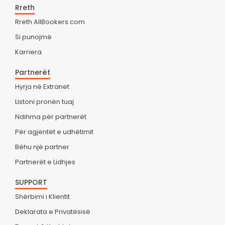
Rreth
Rreth AllBookers.com
Si punojmë
Karriera
Partnerët
Hyrja në Extranet
Listoni pronën tuaj
Ndihma për partnerët
Për agjentët e udhëtimit
Bëhu një partner
Partnerët e Lidhjes
SUPPORT
Shërbimi i Klientit
Deklarata e Privatësisë