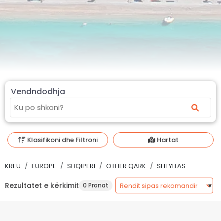
Vendndodhja
Klasifikoni dhe Filtroni
Hartat
KREU
EUROPË
SHQIPËRI
OTHER QARK
SHTYLLAS
Rezultatet e kërkimit
0 Pronat