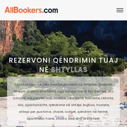
REZERVONI QËNDRIMIN TUAJ
NË
SHTYLLAS
Zgjidhni nga një përzgjedhje pronash në Shtyllas, Shqipëri.
Shikoni dhoma dhe tarifa nga hotelet më të lira deri tek ato
luksoze me përshkrime, imazhe, lokacione, komente, resorte,
vila, apartamente, qëndrime në shtëpi, bujtina, hostele,
shtepi per pushime, chalet, lodget, qëndrim në fermë,
aparthotel, hanë, studio, bed and breakfast.