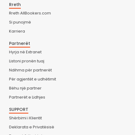
Rreth
Rreth AllBookers.com
Si punojmë
Karriera
Partnerët
Hyrja në Extranet
Listoni pronën tuaj
Ndihma për partnerët
Për agjentët e udhëtimit
Bëhu një partner
Partnerët e Lidhjes
SUPPORT
Shërbimi i Klientit
Deklarata e Privatësisë