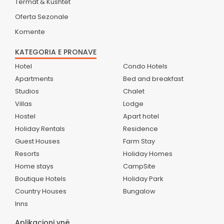
Termat & Kushtet
Oferta Sezonale
Komente
KATEGORIA E PRONAVE
Hotel
Condo Hotels
Apartments
Bed and breakfast
Studios
Chalet
Villas
Lodge
Hostel
Apart hotel
Holiday Rentals
Residence
Guest Houses
Farm Stay
Resorts
Holiday Homes
Home stays
CampSite
Boutique Hotels
Holiday Park
Country Houses
Bungalow
Inns
Aplikacioni ynë