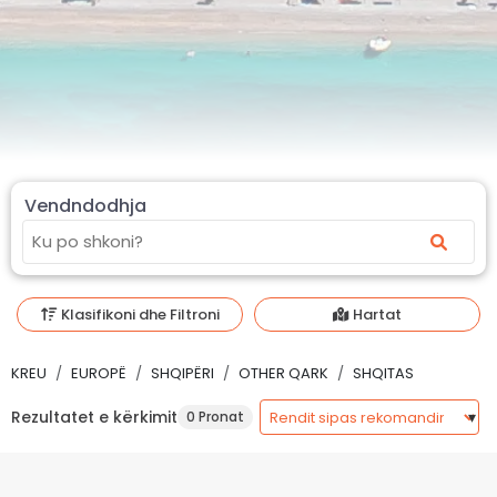
Vendndodhja
Klasifikoni dhe Filtroni
Hartat
KREU
EUROPË
SHQIPËRI
OTHER QARK
SHQITAS
Rezultatet e kërkimit
0 Pronat