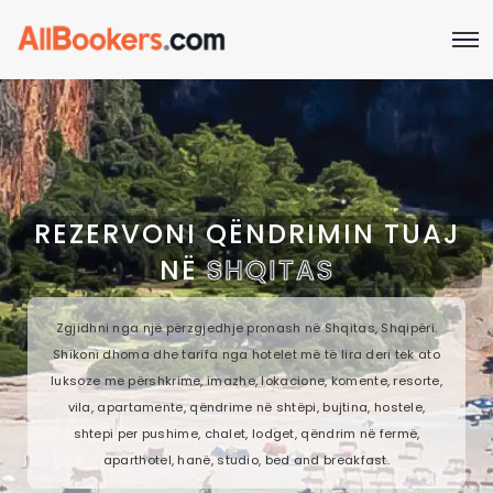
REZERVONI QËNDRIMIN TUAJ
NË
SHQITAS
Zgjidhni nga një përzgjedhje pronash në Shqitas, Shqipëri.
Shikoni dhoma dhe tarifa nga hotelet më të lira deri tek ato
luksoze me përshkrime, imazhe, lokacione, komente, resorte,
vila, apartamente, qëndrime në shtëpi, bujtina, hostele,
shtepi per pushime, chalet, lodget, qëndrim në fermë,
aparthotel, hanë, studio, bed and breakfast.