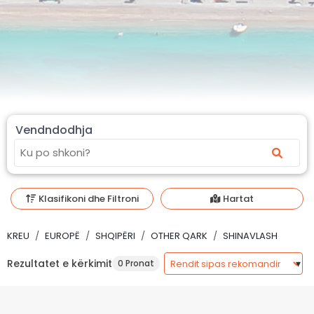
Vendndodhja
Klasifikoni dhe Filtroni
Hartat
KREU
EUROPË
SHQIPËRI
OTHER QARK
SHINAVLASH
Rezultatet e kërkimit
0 Pronat