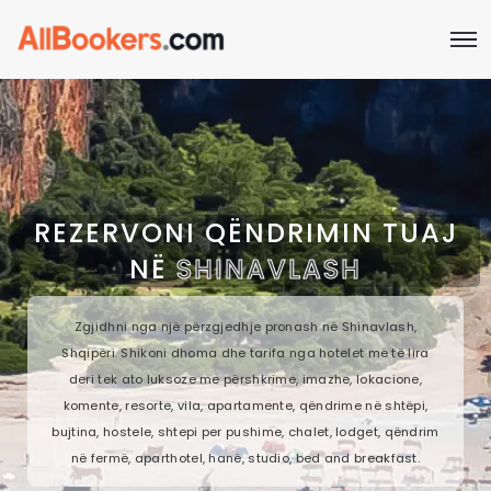
REZERVONI QËNDRIMIN TUAJ
NË
SHINAVLASH
Zgjidhni nga një përzgjedhje pronash në Shinavlash,
Shqipëri. Shikoni dhoma dhe tarifa nga hotelet më të lira
deri tek ato luksoze me përshkrime, imazhe, lokacione,
komente, resorte, vila, apartamente, qëndrime në shtëpi,
bujtina, hostele, shtepi per pushime, chalet, lodget, qëndrim
në fermë, aparthotel, hanë, studio, bed and breakfast.