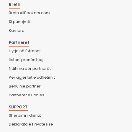
Rreth
Rreth AllBookers.com
Si punojmë
Karriera
Partnerët
Hyrja në Extranet
Listoni pronën tuaj
Ndihma për partnerët
Për agjentët e udhëtimit
Bëhu një partner
Partnerët e Lidhjes
SUPPORT
Shërbimi i Klientit
Deklarata e Privatësisë