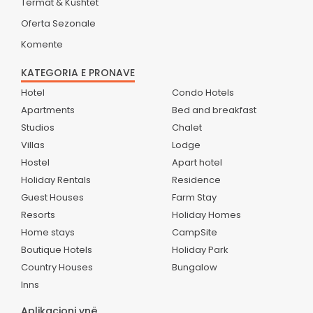
Termat & Kushtet
Oferta Sezonale
Komente
KATEGORIA E PRONAVE
Hotel
Condo Hotels
Apartments
Bed and breakfast
Studios
Chalet
Villas
Lodge
Hostel
Apart hotel
Holiday Rentals
Residence
Guest Houses
Farm Stay
Resorts
Holiday Homes
Home stays
CampSite
Boutique Hotels
Holiday Park
Country Houses
Bungalow
Inns
Aplikacioni ynë