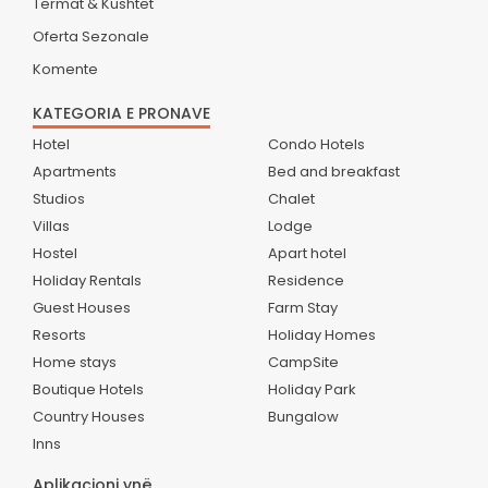
Termat & Kushtet
Oferta Sezonale
Komente
KATEGORIA E PRONAVE
Hotel
Condo Hotels
Apartments
Bed and breakfast
Studios
Chalet
Villas
Lodge
Hostel
Apart hotel
Holiday Rentals
Residence
Guest Houses
Farm Stay
Resorts
Holiday Homes
Home stays
CampSite
Boutique Hotels
Holiday Park
Country Houses
Bungalow
Inns
Aplikacioni ynë