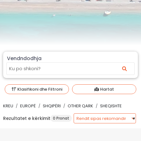
Vendndodhja
Klasifikoni dhe Filtroni
Hartat
KREU
EUROPË
SHQIPËRI
OTHER QARK
SHEQISHTE
Rezultatet e kërkimit
0 Pronat