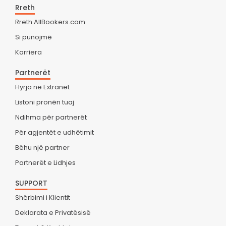
Rreth
Rreth AllBookers.com
Si punojmë
Karriera
Partnerët
Hyrja në Extranet
Listoni pronën tuaj
Ndihma për partnerët
Për agjentët e udhëtimit
Bëhu një partner
Partnerët e Lidhjes
SUPPORT
Shërbimi i Klientit
Deklarata e Privatësisë