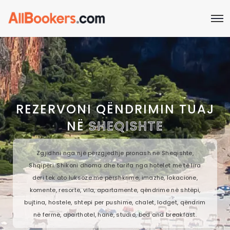
REZERVONI QËNDRIMIN TUAJ
NË
SHEQISHTE
Zgjidhni nga një përzgjedhje pronash në Sheqishte,
Shqipëri. Shikoni dhoma dhe tarifa nga hotelet më të lira
deri tek ato luksoze me përshkrime, imazhe, lokacione,
komente, resorte, vila, apartamente, qëndrime në shtëpi,
bujtina, hostele, shtepi per pushime, chalet, lodget, qëndrim
në fermë, aparthotel, hanë, studio, bed and breakfast.