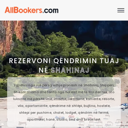
REZERVONI QËNDRIMIN TUAJ
NË
SHAHINAJ
Zgjidhni nga një përzgjedhje pronash në Shahinaj, Shqipëri.
Shikoni dhoma dhe tarifa nga hotelet më të lira deri tek ato
luksoze me përshkrime, imazhe, lokacione, komente, resorte,
vila, apartamente, qëndrime në shtëpi, bujtina, hostele,
shtepi per pushime, chalet, lodget, qëndrim në fermë,
aparthotel, hanë, studio, bed and breakfast.