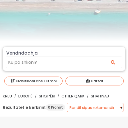
Vendndodhja
Klasifikoni dhe Filtroni
Hartat
KREU
EUROPË
SHQIPËRI
OTHER QARK
SHAHINAJ
Rezultatet e kërkimit
0 Pronat