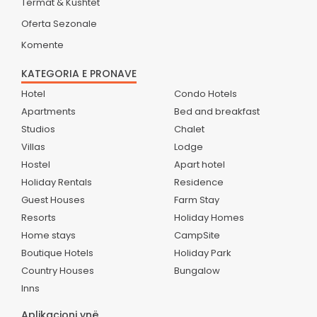
Termat & Kushtet
Oferta Sezonale
Komente
KATEGORIA E PRONAVE
Hotel
Condo Hotels
Apartments
Bed and breakfast
Studios
Chalet
Villas
Lodge
Hostel
Apart hotel
Holiday Rentals
Residence
Guest Houses
Farm Stay
Resorts
Holiday Homes
Home stays
CampSite
Boutique Hotels
Holiday Park
Country Houses
Bungalow
Inns
Aplikacioni ynë