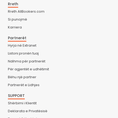
Rreth
Rreth AllBookers.com
Si punojmë
Karriera
Partnerët
Hyrja në Extranet
Listoni pronën tuaj
Ndihma për partnerët
Për agjentët e udhëtimit
Bëhu një partner
Partnerët e Lidhjes
SUPPORT
Shërbimi i Klientit
Deklarata e Privatësisë