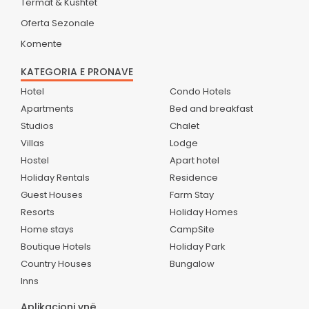
Termat & Kushtet
Oferta Sezonale
Komente
KATEGORIA E PRONAVE
Hotel
Condo Hotels
Apartments
Bed and breakfast
Studios
Chalet
Villas
Lodge
Hostel
Apart hotel
Holiday Rentals
Residence
Guest Houses
Farm Stay
Resorts
Holiday Homes
Home stays
CampSite
Boutique Hotels
Holiday Park
Country Houses
Bungalow
Inns
Aplikacioni ynë