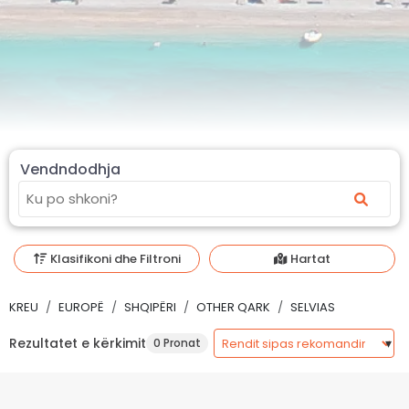
Vendndodhja
Klasifikoni dhe Filtroni
Hartat
KREU
EUROPË
SHQIPËRI
OTHER QARK
SELVIAS
Rezultatet e kërkimit
0 Pronat