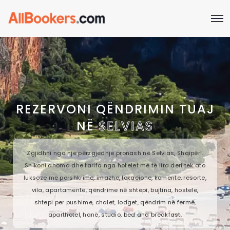
REZERVONI QËNDRIMIN TUAJ
NË
SELVIAS
Zgjidhni nga një përzgjedhje pronash në Selvias, Shqipëri.
Shikoni dhoma dhe tarifa nga hotelet më të lira deri tek ato
luksoze me përshkrime, imazhe, lokacione, komente, resorte,
vila, apartamente, qëndrime në shtëpi, bujtina, hostele,
shtepi per pushime, chalet, lodget, qëndrim në fermë,
aparthotel, hanë, studio, bed and breakfast.