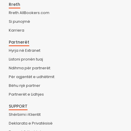
Rreth
Rreth AllBookers.com
Si punojmë
Karriera
Partnerët
Hyrja në Extranet
Listoni pronën tuaj
Ndihma për partnerët
Për agjentët e udhëtimit
Bëhu një partner
Partnerët e Lidhjes
SUPPORT
Shërbimi i Klientit
Deklarata e Privatësisë