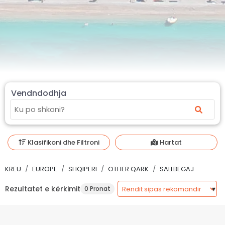
Vendndodhja
Klasifikoni dhe Filtroni
Hartat
KREU
EUROPË
SHQIPËRI
OTHER QARK
SALLBEGAJ
Rezultatet e kërkimit
0 Pronat