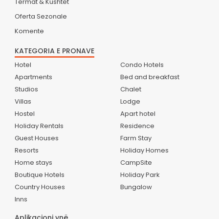
Termat & Kushtet
Oferta Sezonale
Komente
KATEGORIA E PRONAVE
Hotel
Condo Hotels
Apartments
Bed and breakfast
Studios
Chalet
Villas
Lodge
Hostel
Apart hotel
Holiday Rentals
Residence
Guest Houses
Farm Stay
Resorts
Holiday Homes
Home stays
CampSite
Boutique Hotels
Holiday Park
Country Houses
Bungalow
Inns
Aplikacioni ynë