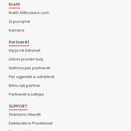
Rreth
Rreth AllBookers.com
Si punojmë
Karriera
Partnerët
Hyrja në Extranet
Listoni pronën tuaj
Ndihma për partnerët
Për agjentët e udhëtimit
Bëhu një partner
Partnerët e Lidhjes
SUPPORT
Shërbimi i Klientit
Deklarata e Privatësisë