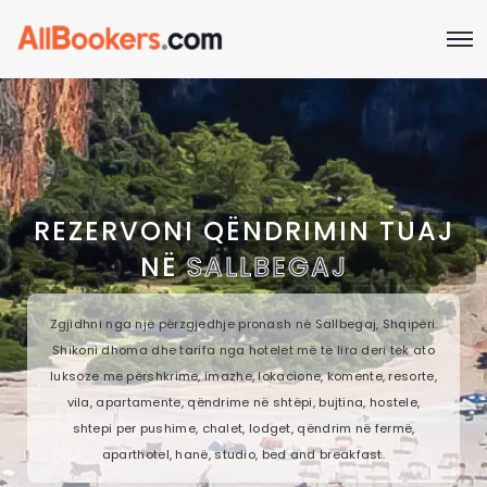
REZERVONI QËNDRIMIN TUAJ
NË
SALLBEGAJ
Zgjidhni nga një përzgjedhje pronash në Sallbegaj, Shqipëri.
Shikoni dhoma dhe tarifa nga hotelet më të lira deri tek ato
luksoze me përshkrime, imazhe, lokacione, komente, resorte,
vila, apartamente, qëndrime në shtëpi, bujtina, hostele,
shtepi per pushime, chalet, lodget, qëndrim në fermë,
aparthotel, hanë, studio, bed and breakfast.