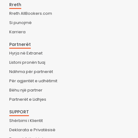
Rreth
Rreth AllBookers.com
Si punojmë
Karriera
Partnerët
Hyrja në Extranet
Listoni pronën tuaj
Ndihma për partnerët
Për agjentët e udhëtimit
Bëhu një partner
Partnerët e Lidhjes
SUPPORT
Shërbimi i Klientit
Deklarata e Privatësisë