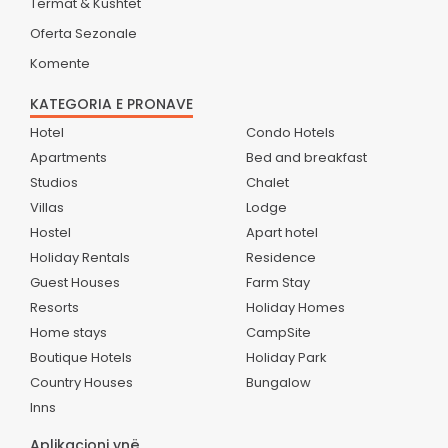
Termat & Kushtet
Oferta Sezonale
Komente
KATEGORIA E PRONAVE
Hotel
Condo Hotels
Apartments
Bed and breakfast
Studios
Chalet
Villas
Lodge
Hostel
Apart hotel
Holiday Rentals
Residence
Guest Houses
Farm Stay
Resorts
Holiday Homes
Home stays
CampSite
Boutique Hotels
Holiday Park
Country Houses
Bungalow
Inns
Aplikacioni ynë