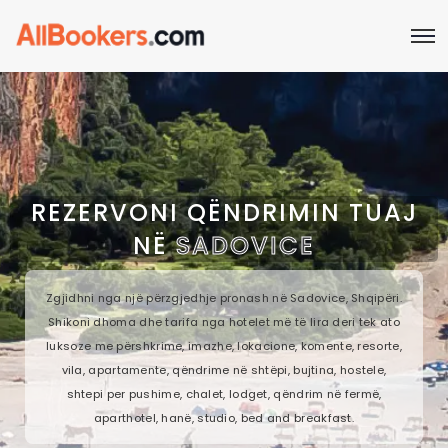
REZERVONI QËNDRIMIN TUAJ
NË
SADOVICE
Zgjidhni nga një përzgjedhje pronash në Sadovice, Shqipëri.
Shikoni dhoma dhe tarifa nga hotelet më të lira deri tek ato
luksoze me përshkrime, imazhe, lokacione, komente, resorte,
vila, apartamente, qëndrime në shtëpi, bujtina, hostele,
shtepi per pushime, chalet, lodget, qëndrim në fermë,
aparthotel, hanë, studio, bed and breakfast.