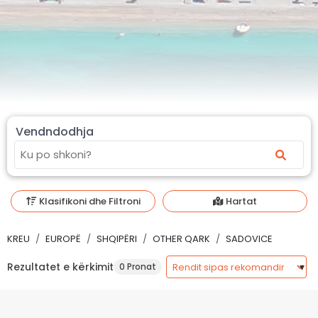
Vendndodhja
Klasifikoni dhe Filtroni
Hartat
KREU
EUROPË
SHQIPËRI
OTHER QARK
SADOVICE
Rezultatet e kërkimit
0 Pronat