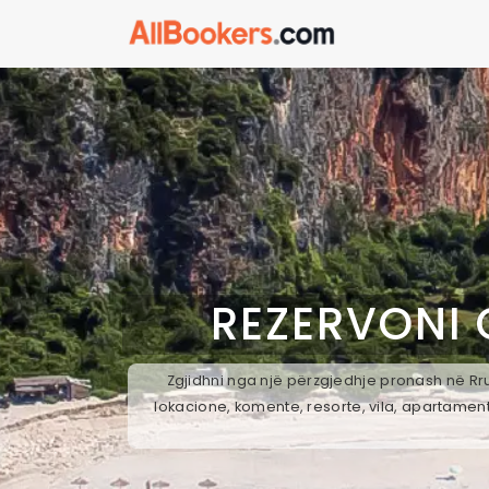
REZERVONI 
Zgjidhni nga një përzgjedhje pronash në Rru
lokacione, komente, resorte, vila, apartament