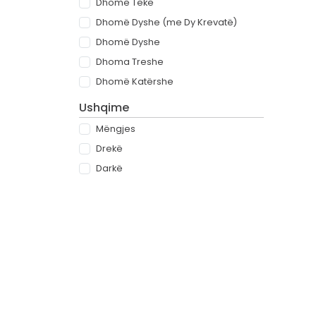
Dhomë Teke
Dhomë Dyshe (me Dy Krevatë)
Dhomë Dyshe
Dhoma Treshe
Dhomë Katërshe
Ushqime
Mëngjes
Drekë
Darkë
All-inclusive
Rreth
Partnerët