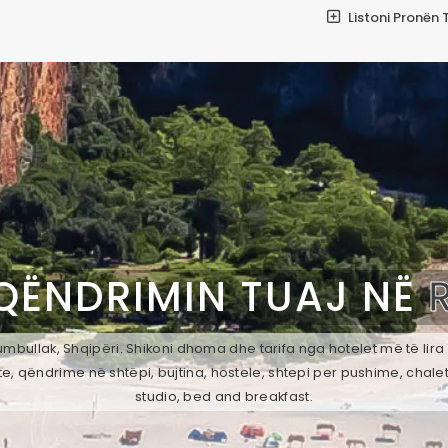
Listoni Pronën 
QËNDRIMIN TUAJ NË
mbullak, Shqipëri. Shikoni dhoma dhe tarifa nga hotelet më të lira
e, qëndrime në shtëpi, bujtina, hostele, shtepi per pushime, chale
studio, bed and breakfast.