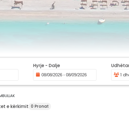
Hyrje - Dalje
Udhëta
1 dh
MBULLAK
et e kërkimit
0 Pronat