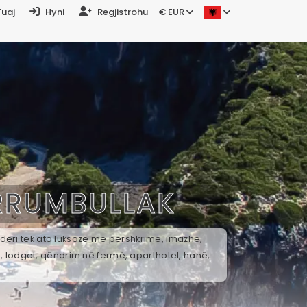
Tuaj
Hyni
Regjistrohu
€ EUR
RRUMBULLAK
 deri tek ato luksoze me përshkrime, imazhe,
t, lodget, qëndrim në fermë, aparthotel, hanë,