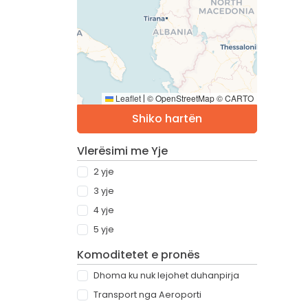
Leaflet
© OpenStreetMap © CARTO
|
Shiko hartën
Vlerësimi me Yje
2 yje
3 yje
4 yje
5 yje
Komoditetet e pronës
Dhoma ku nuk lejohet duhanpirja
Transport nga Aeroporti