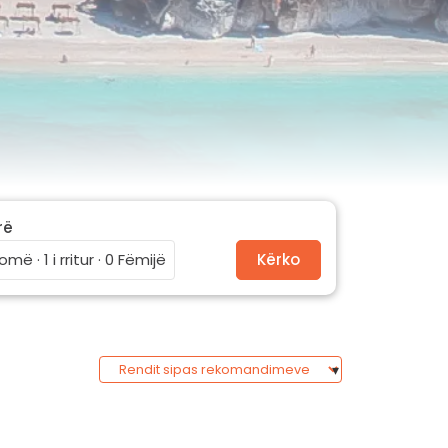
rë
omë · 1 i rritur · 0 Fëmijë
Kërko