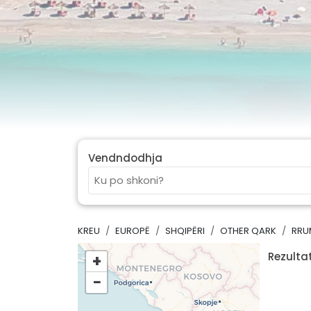
Vendndodhja
KREU
EUROPË
SHQIPËRI
OTHER QARK
RRU
Rezultat
+
−