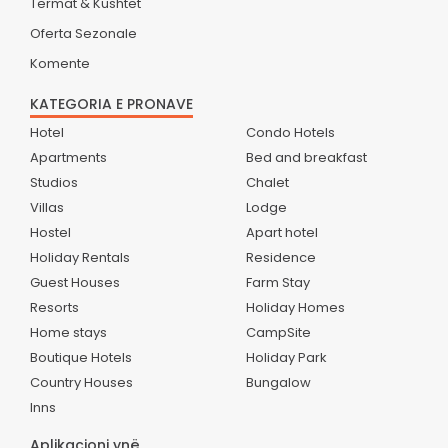
Termat & Kushtet
Oferta Sezonale
Komente
KATEGORIA E PRONAVE
Hotel
Condo Hotels
Apartments
Bed and breakfast
Studios
Chalet
Villas
Lodge
Hostel
Apart hotel
Holiday Rentals
Residence
Guest Houses
Farm Stay
Resorts
Holiday Homes
Home stays
CampSite
Boutique Hotels
Holiday Park
Country Houses
Bungalow
Inns
Aplikacioni ynë