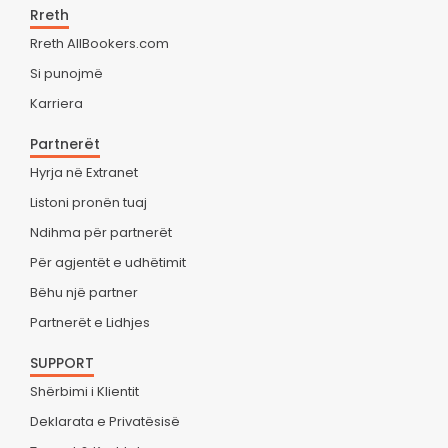
Rreth
Rreth AllBookers.com
Si punojmë
Karriera
Partnerët
Hyrja në Extranet
Listoni pronën tuaj
Ndihma për partnerët
Për agjentët e udhëtimit
Bëhu një partner
Partnerët e Lidhjes
SUPPORT
Shërbimi i Klientit
Deklarata e Privatësisë