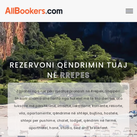
REZERVONI QËNDRIMIN TUAJ
NË
RREPES
Zgjidhni nga një përzgjedhje pronash në Rrepes, Shqipëri.
Shikoni dhoma dhe tarifa nga hotelet më të lira deri tek ato
luksoze me përshkrime, imazhe, lokacione, komente, resorte,
vila, apartamente, qëndrime në shtëpi, bujtina, hostele,
shtepi per pushime, chalet, lodget, qëndrim në fermë,
aparthotel, hanë, studio, bed and breakfast.