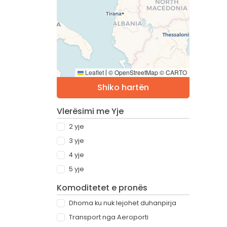
Leaflet
© OpenStreetMap © CARTO
|
Shiko hartën
Vlerësimi me Yje
2 yje
3 yje
4 yje
5 yje
Komoditetet e pronës
Dhoma ku nuk lejohet duhanpirja
Transport nga Aeroporti