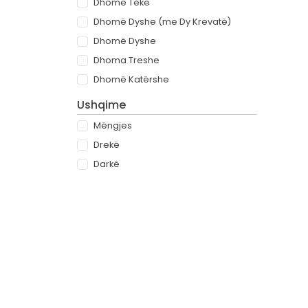
Dhomë Teke
Dhomë Dyshe (me Dy Krevatë)
Dhomë Dyshe
Dhoma Treshe
Dhomë Katërshe
Ushqime
Mëngjes
Drekë
Darkë
All-inclusive
Rreth
Partnerët