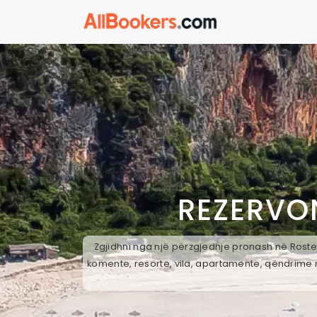
REZERVO
Zgjidhni nga një përzgjedhje pronash në Rostej
komente, resorte, vila, apartamente, qëndrime n