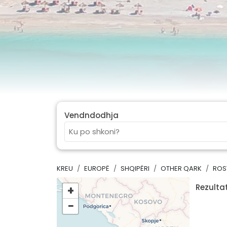
Vendndodhja
KREU
EUROPË
SHQIPËRI
OTHER QARK
ROS
Rezultat
+
−