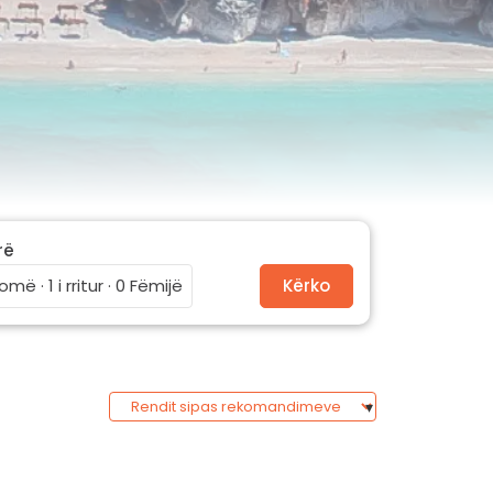
rë
omë · 1 i rritur · 0 Fëmijë
Kërko