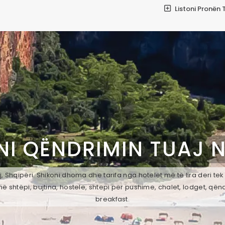
Listoni Pronën 
NI QËNDRIMIN TUAJ 
, Shqipëri. Shikoni dhoma dhe tarifa nga hotelet më të lira deri te
ë shtëpi, bujtina, hostele, shtepi per pushime, chalet, lodget, qën
breakfast.