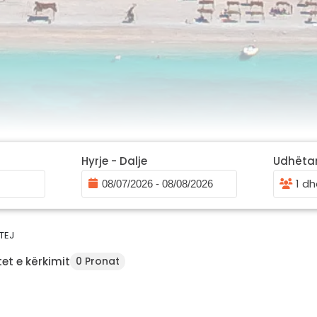
Hyrje - Dalje
Udhëta
1 dh
TEJ
et e kërkimit
0 Pronat