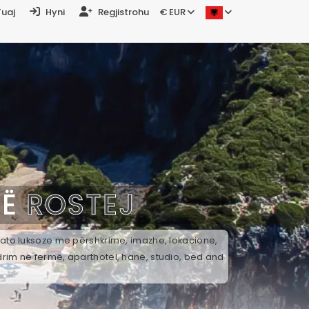
Tuaj
Hyni
Regjistrohu
€ EUR
NË
ROSTEJ
k ato luksoze me përshkrime, imazhe, lokacione,
drim në fermë, aparthotel, hanë, studio, bed and