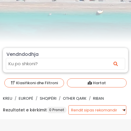
Vendndodhja
Klasifikoni dhe Filtroni
Hartat
KREU
EUROPË
SHQIPËRI
OTHER QARK
RIBAN
Rezultatet e kërkimit
0 Pronat