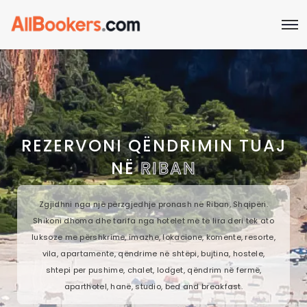
REZERVONI QËNDRIMIN TUAJ
NË
RIBAN
Zgjidhni nga një përzgjedhje pronash në Riban, Shqipëri.
Shikoni dhoma dhe tarifa nga hotelet më të lira deri tek ato
luksoze me përshkrime, imazhe, lokacione, komente, resorte,
vila, apartamente, qëndrime në shtëpi, bujtina, hostele,
shtepi per pushime, chalet, lodget, qëndrim në fermë,
aparthotel, hanë, studio, bed and breakfast.