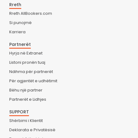
Rreth
Rreth AllBookers.com
Si punojmë
Karriera
Partnerët
Hyrja në Extranet
Listoni pronën tuaj
Ndihma për partnerët
Për agjentët e udhëtimit
Bëhu një partner
Partnerët e Lidhjes
SUPPORT
Shërbimi i Klientit
Deklarata e Privatësisë