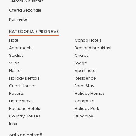
Termat & Kushtet
Oferta Sezonale
Komente
KATEGORIA E PRONAVE
Hotel
Condo Hotels
Apartments
Bed and breakfast
Studios
Chalet
Villas
Lodge
Hostel
Apart hotel
Holiday Rentals
Residence
Guest Houses
Farm Stay
Resorts
Holiday Homes
Home stays
CampSite
Boutique Hotels
Holiday Park
Country Houses
Bungalow
Inns
Aplikacioni ynë