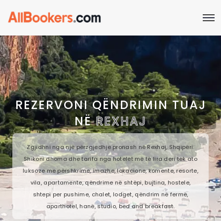
REZERVONI QËNDRIMIN TUAJ
NË
REXHAJ
Zgjidhni nga një përzgjedhje pronash në Rexhaj, Shqipëri.
Shikoni dhoma dhe tarifa nga hotelet më të lira deri tek ato
luksoze me përshkrime, imazhe, lokacione, komente, resorte,
vila, apartamente, qëndrime në shtëpi, bujtina, hostele,
shtepi per pushime, chalet, lodget, qëndrim në fermë,
aparthotel, hanë, studio, bed and breakfast.