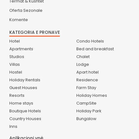
Termat & Kushtet
Oferta Sezonale
Komente
KATEGORIA E PRONAVE
Hotel
Condo Hotels
Apartments
Bed and breakfast
Studios
Chalet
Villas
Lodge
Hostel
Apart hotel
Holiday Rentals
Residence
Guest Houses
Farm Stay
Resorts
Holiday Homes
Home stays
CampSite
Boutique Hotels
Holiday Park
Country Houses
Bungalow
Inns
Aplikacioni ynë