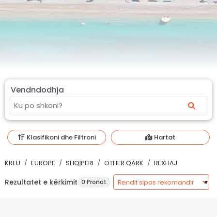
Vendndodhja
Klasifikoni dhe Filtroni
Hartat
KREU
EUROPË
SHQIPËRI
OTHER QARK
REXHAJ
Rezultatet e kërkimit
0 Pronat