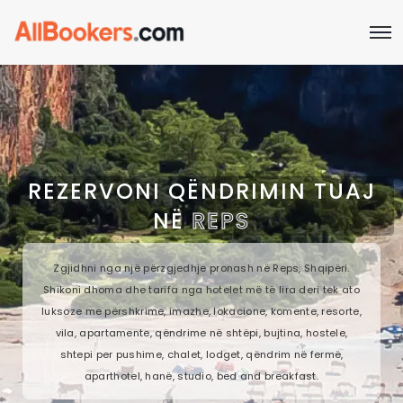
REZERVONI QËNDRIMIN TUAJ
NË
REPS
Zgjidhni nga një përzgjedhje pronash në Reps, Shqipëri.
Shikoni dhoma dhe tarifa nga hotelet më të lira deri tek ato
luksoze me përshkrime, imazhe, lokacione, komente, resorte,
vila, apartamente, qëndrime në shtëpi, bujtina, hostele,
shtepi per pushime, chalet, lodget, qëndrim në fermë,
aparthotel, hanë, studio, bed and breakfast.