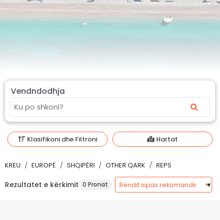
Vendndodhja
Klasifikoni dhe Filtroni
Hartat
KREU
EUROPË
SHQIPËRI
OTHER QARK
REPS
Rezultatet e kërkimit
0 Pronat