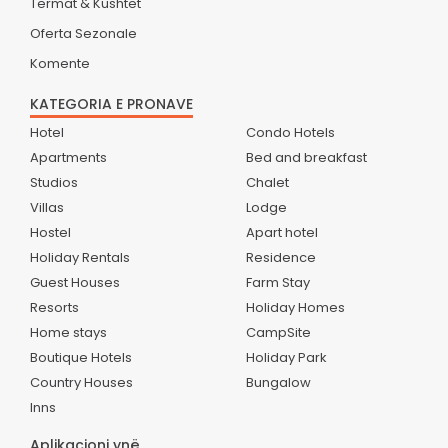
Termat & Kushtet
Oferta Sezonale
Komente
KATEGORIA E PRONAVE
Hotel
Condo Hotels
Apartments
Bed and breakfast
Studios
Chalet
Villas
Lodge
Hostel
Apart hotel
Holiday Rentals
Residence
Guest Houses
Farm Stay
Resorts
Holiday Homes
Home stays
CampSite
Boutique Hotels
Holiday Park
Country Houses
Bungalow
Inns
Aplikacioni ynë