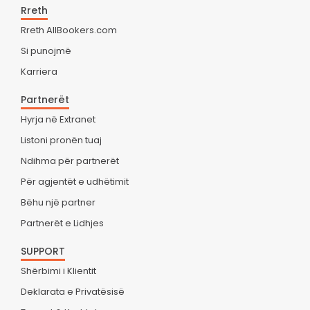
Rreth
Rreth AllBookers.com
Si punojmë
Karriera
Partnerët
Hyrja në Extranet
Listoni pronën tuaj
Ndihma për partnerët
Për agjentët e udhëtimit
Bëhu një partner
Partnerët e Lidhjes
SUPPORT
Shërbimi i Klientit
Deklarata e Privatësisë