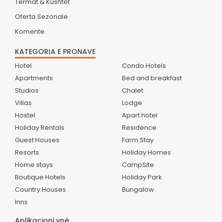
Termat & Kushtet
Oferta Sezonale
Komente
KATEGORIA E PRONAVE
Hotel
Condo Hotels
Apartments
Bed and breakfast
Studios
Chalet
Villas
Lodge
Hostel
Apart hotel
Holiday Rentals
Residence
Guest Houses
Farm Stay
Resorts
Holiday Homes
Home stays
CampSite
Boutique Hotels
Holiday Park
Country Houses
Bungalow
Inns
Aplikacioni ynë