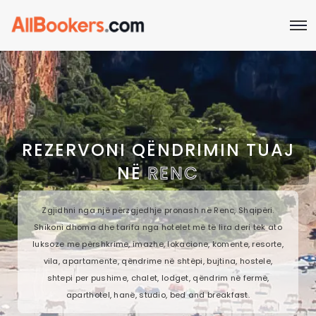
REZERVONI QËNDRIMIN TUAJ
NË
RENC
Zgjidhni nga një përzgjedhje pronash në Renc, Shqipëri.
Shikoni dhoma dhe tarifa nga hotelet më të lira deri tek ato
luksoze me përshkrime, imazhe, lokacione, komente, resorte,
vila, apartamente, qëndrime në shtëpi, bujtina, hostele,
shtepi per pushime, chalet, lodget, qëndrim në fermë,
aparthotel, hanë, studio, bed and breakfast.