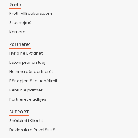
Rreth
Rreth AllBookers.com
Si punojmë
Karriera
Partnerët
Hyrja në Extranet
Listoni pronën tuaj
Ndihma për partnerët
Për agjentët e udhëtimit
Bëhu një partner
Partnerët e Lidhjes
SUPPORT
Shërbimi i Klientit
Deklarata e Privatësisë