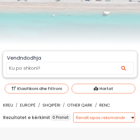
Vendndodhja
Klasifikoni dhe Filtroni
Hartat
KREU
EUROPË
SHQIPËRI
OTHER QARK
RENC
Rezultatet e kërkimit
0 Pronat