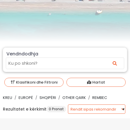
Vendndodhja
Klasifikoni dhe Filtroni
Hartat
KREU
EUROPË
SHQIPËRI
OTHER QARK
REMBEC
Rezultatet e kërkimit
0 Pronat