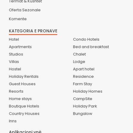
Termat & Kushtet
Oferta Sezonale
Komente
KATEGORIA E PRONAVE
Hotel
Condo Hotels
Apartments
Bed and breakfast
Studios
Chalet
Villas
Lodge
Hostel
Apart hotel
Holiday Rentals
Residence
Guest Houses
Farm Stay
Resorts
Holiday Homes
Home stays
CampSite
Boutique Hotels
Holiday Park
Country Houses
Bungalow
Inns
Aplikacioni ynë