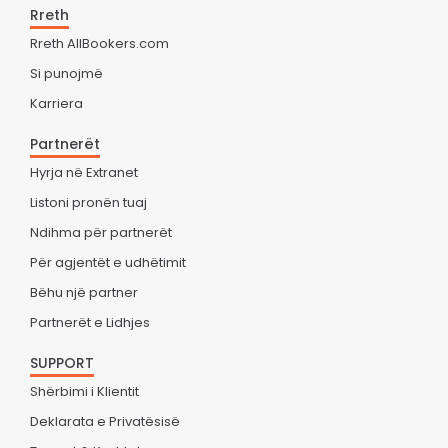
Rreth
Rreth AllBookers.com
Si punojmë
Karriera
Partnerët
Hyrja në Extranet
Listoni pronën tuaj
Ndihma për partnerët
Për agjentët e udhëtimit
Bëhu një partner
Partnerët e Lidhjes
SUPPORT
Shërbimi i Klientit
Deklarata e Privatësisë