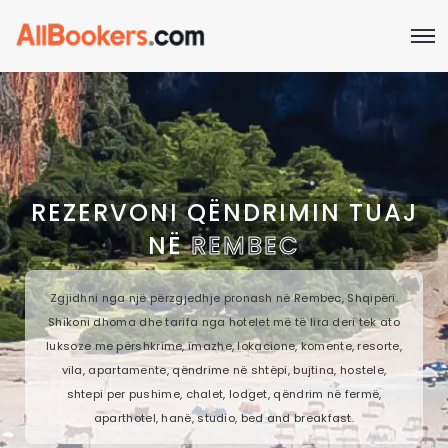
REZERVONI QËNDRIMIN TUAJ
NË
REMBEC
Zgjidhni nga një përzgjedhje pronash në Rembec, Shqipëri.
Shikoni dhoma dhe tarifa nga hotelet më të lira deri tek ato
luksoze me përshkrime, imazhe, lokacione, komente, resorte,
vila, apartamente, qëndrime në shtëpi, bujtina, hostele,
shtepi per pushime, chalet, lodget, qëndrim në fermë,
aparthotel, hanë, studio, bed and breakfast.