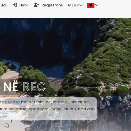
Tuaj
Hyni
Regjistrohu
€ EUR
J NË
REC
 ato luksoze me përshkrime, imazhe, lokacione,
drim në fermë, aparthotel, hanë, studio, bed and