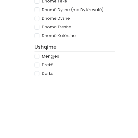
Dhomë Teke
Dhomë Dyshe (me Dy Krevatë)
Dhomë Dyshe
Dhoma Treshe
Dhomë Katërshe
Ushqime
Mëngjes
Drekë
Darkë
All-inclusive
Rreth
Partnerët