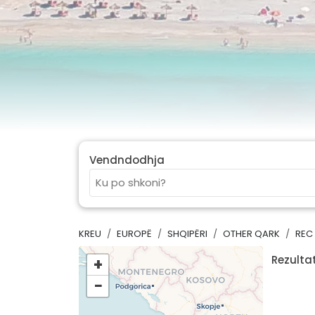
Vendndodhja
KREU
EUROPË
SHQIPËRI
OTHER QARK
REC
Rezultat
+
−