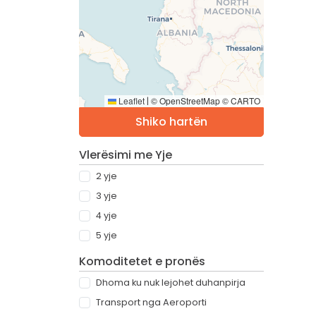
Leaflet
© OpenStreetMap © CARTO
|
Shiko hartën
Vlerësimi me Yje
2 yje
3 yje
4 yje
5 yje
Komoditetet e pronës
Dhoma ku nuk lejohet duhanpirja
Transport nga Aeroporti