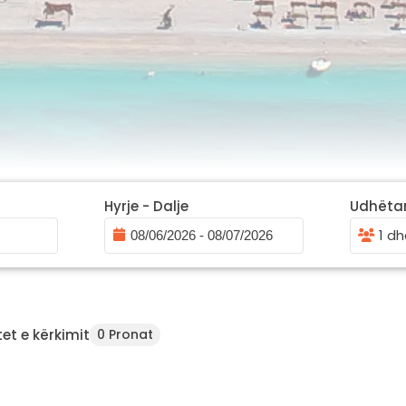
Hyrje - Dalje
Udhëta
1 dh
et e kërkimit
0 Pronat