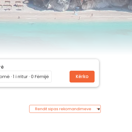
rë
omë · 1 i rritur · 0 Fëmijë
Kërko