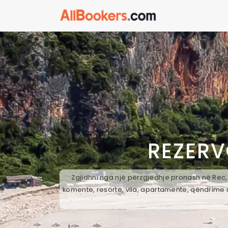
REZERV
Zgjidhni nga një përzgjedhje pronash në Rec, 
komente, resorte, vila, apartamente, qëndrime n