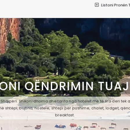
Listoni Pronën 
ONI QËNDRIMIN TUA
Shqipëri. Shikoni dhoma dhe tarifa nga hotelet më të lira deri tek
ë shtëpi, bujtina, hostele, shtepi per pushime, chalet, lodget, qën
breakfast.