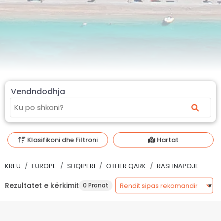
Vendndodhja
Klasifikoni dhe Filtroni
Hartat
KREU
EUROPË
SHQIPËRI
OTHER QARK
RASHNAPOJE
Rezultatet e kërkimit
0 Pronat