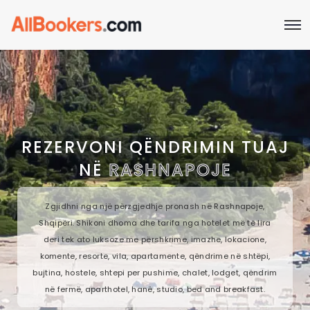
REZERVONI QËNDRIMIN TUAJ
NË
RASHNAPOJE
Zgjidhni nga një përzgjedhje pronash në Rashnapoje,
Shqipëri. Shikoni dhoma dhe tarifa nga hotelet më të lira
deri tek ato luksoze me përshkrime, imazhe, lokacione,
komente, resorte, vila, apartamente, qëndrime në shtëpi,
bujtina, hostele, shtepi per pushime, chalet, lodget, qëndrim
në fermë, aparthotel, hanë, studio, bed and breakfast.