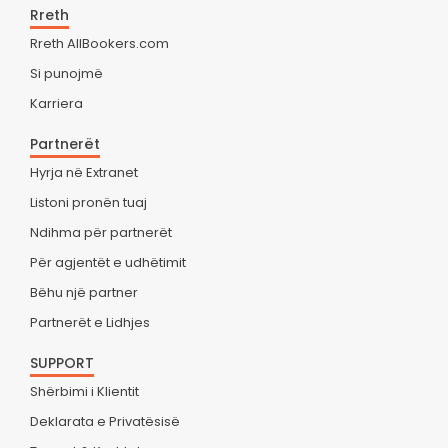
Rreth
Rreth AllBookers.com
Si punojmë
Karriera
Partnerët
Hyrja në Extranet
Listoni pronën tuaj
Ndihma për partnerët
Për agjentët e udhëtimit
Bëhu një partner
Partnerët e Lidhjes
SUPPORT
Shërbimi i Klientit
Deklarata e Privatësisë