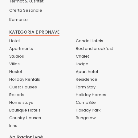
Termat & Kushtet
Oferta Sezonale
Komente
KATEGORIA E PRONAVE
Hotel
Condo Hotels
Apartments
Bed and breakfast
Studios
Chalet
Villas
Lodge
Hostel
Apart hotel
Holiday Rentals
Residence
Guest Houses
Farm Stay
Resorts
Holiday Homes
Home stays
CampSite
Boutique Hotels
Holiday Park
Country Houses
Bungalow
Inns
Aplikacioni ynë