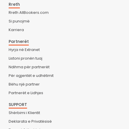
Rreth
Rreth AllBookers.com
Si punojmë
Karriera
Partnerët
Hyrja në Extranet
Listoni pronën tuaj
Ndihma për partnerët
Për agjentët e udhëtimit
Bëhu një partner
Partnerët e Lidhjes
SUPPORT
Shërbimi i Klientit
Deklarata e Privatësisë