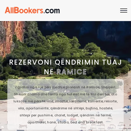
REZERVONI QËNDRIMIN TUAJ
NË
RAMICE
Zgjidhni nga një përzgjedhje pronash në Ramice, Shqipëri.
Shikoni dhoma dhe tarifa nga hotelet më të lira deri tek ato
luksoze me përshkrime, imazhe, lokacione, komente, resorte,
vila, apartamente, qëndrime në shtëpi, bujtina, hostele,
shtepi per pushime, chalet, lodget, qëndrim në fermë,
aparthotel, hanë, studio, bed and breakfast.