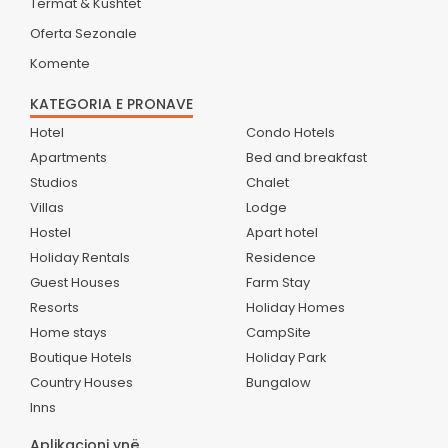
Termat & Kushtet
Oferta Sezonale
Komente
KATEGORIA E PRONAVE
Hotel
Condo Hotels
Apartments
Bed and breakfast
Studios
Chalet
Villas
Lodge
Hostel
Apart hotel
Holiday Rentals
Residence
Guest Houses
Farm Stay
Resorts
Holiday Homes
Home stays
CampSite
Boutique Hotels
Holiday Park
Country Houses
Bungalow
Inns
Aplikacioni ynë